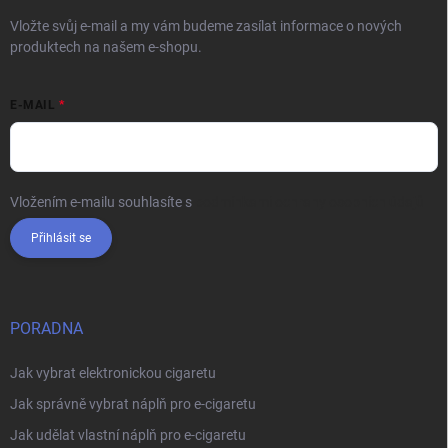
Vložte svůj e-mail a my vám budeme zasílat informace o nových
produktech na našem e-shopu.
E-MAIL
Vložením e-mailu souhlasíte s
podmínkami ochrany osobních údajů
Přihlásit se
PORADNA
Jak vybrat elektronickou cigaretu
Jak správně vybrat náplň pro e-cigaretu
Jak udělat vlastní náplň pro e-cigaretu