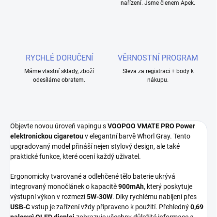
nařízení. Jsme členem Apek.
RYCHLÉ DORUČENÍ
VĚRNOSTNÍ PROGRAM
Máme vlastní sklady, zboží
Sleva za registraci + body k
odesíláme obratem.
nákupu.
Objevte novou úroveň vapingu s
VOOPOO VMATE PRO Power
elektronickou cigaretou
v elegantní barvě Whorl Gray. Tento
upgradovaný model přináší nejen stylový design, ale také
praktické funkce, které ocení každý uživatel.
Ergonomicky tvarované a odlehčené tělo baterie ukrývá
integrovaný monočlánek o kapacitě
900mAh
, který poskytuje
výstupní výkon v rozmezí
5W-30W
. Díky rychlému nabíjení přes
USB-C
vstup je zařízení vždy připraveno k použití. Přehledný
0,69