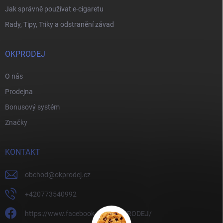
Jak správně používat e-cigaretu
Rady, Tipy, Triky a odstranění závad
OKPRODEJ
O nás
Prodejna
Bonusový systém
Značky
KONTAKT
obchod
@
okprodej.cz
+420773540992
https://www.facebook.com/OKPRODEJ/