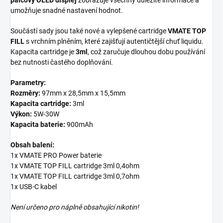
palcový OLED displej
zobrazuje všechny důležité informace a
umožňuje snadné nastavení hodnot.
Součástí sady jsou také nové a vylepšené cartridge
VMATE TOP
FILL
s vrchním plněním, které zajišťují autentičtější chuť liquidu.
Kapacita cartridge je
3ml
, což zaručuje dlouhou dobu používání
bez nutnosti častého doplňování.
Parametry:
Rozměry:
97mm x 28,5mm x 15,5mm
Kapacita cartridge:
3ml
Výkon:
5W-30W
Kapacita baterie:
900mAh
Obsah balení:
1x VMATE PRO Power baterie
1x VMATE TOP FILL cartridge 3ml 0,4ohm
1x VMATE TOP FILL cartridge 3ml 0,7ohm
1x USB-C kabel
Není určeno pro náplně obsahující nikotin!