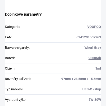
Doplňkové parametry
Kategorie
:
VOOPOO
EAN
:
6941291562263
Barva e-cigarety
:
Whorl Gray
Baterie
:
900mAh
Objem
:
3ml
Rozměry zařízení
:
97mm x 28,5mm x 15,5mm
Typ nabíjení
:
USB-C vstup
Výstupní výkon
:
5W-30W