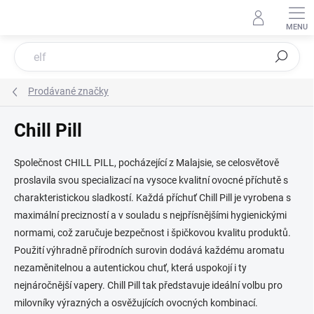
Přejít
na
obsah
Hledat
Prodávané značky
Chill Pill
Společnost CHILL PILL, pocházející z Malajsie, se celosvětově
proslavila svou specializací na vysoce kvalitní ovocné příchutě s
charakteristickou sladkostí. Každá příchuť Chill Pill je vyrobena s
maximální precizností a v souladu s nejpřísnějšími hygienickými
normami, což zaručuje bezpečnost i špičkovou kvalitu produktů.
Použití výhradně přírodních surovin dodává každému aromatu
nezaměnitelnou a autentickou chuť, která uspokojí i ty
nejnáročnější vapery. Chill Pill tak představuje ideální volbu pro
milovníky výrazných a osvěžujících ovocných kombinací.