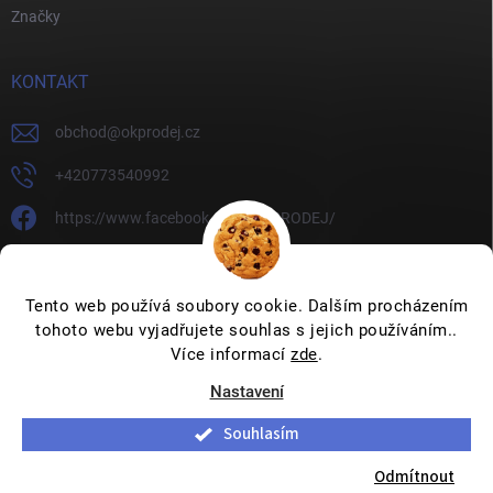
Značky
KONTAKT
obchod
@
okprodej.cz
+420773540992
https://www.facebook.com/OKPRODEJ/
okprodej
okprodej
Tento web používá soubory cookie. Dalším procházením
tohoto webu vyjadřujete souhlas s jejich používáním..
Více informací
zde
.
Nastavení
Copyright 2026
OKPRODEJ.CZ
. Všechna práva vyhrazena.
Upravit
nastavení cookies
Souhlasím
Vytvořil Shoptet
Odmítnout