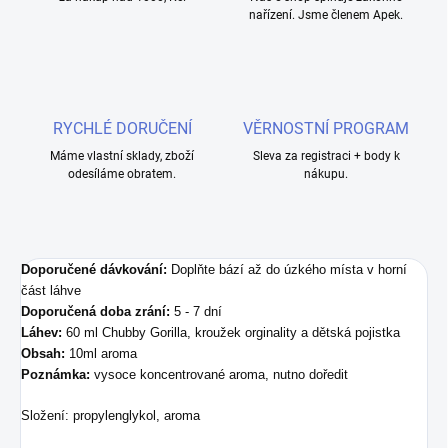
nařízení. Jsme členem Apek.
RYCHLÉ DORUČENÍ
VĚRNOSTNÍ PROGRAM
Máme vlastní sklady, zboží
Sleva za registraci + body k
odesíláme obratem.
nákupu.
Doporučené dávkování:
Doplňte bází až do úzkého místa v horní
část láhve
Doporučená doba zrání:
5 - 7 dní
Láhev:
60 ml Chubby Gorilla, kroužek orginality a dětská pojistka
Obsah:
10ml aroma
Poznámka:
vysoce koncentrované aroma, nutno doředit
Složení
:
propylenglykol, aroma