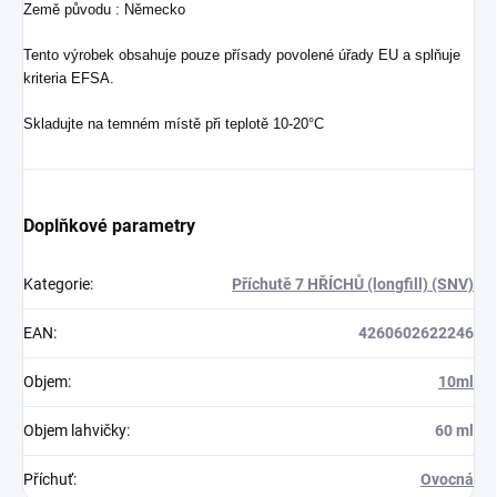
Země původu : Německo
Tento výrobek obsahuje pouze přísady povolené úřady EU a splňuje
kriteria EFSA.
Skladujte na temném místě při teplotě 10-20°C
Doplňkové parametry
Kategorie
:
Příchutě 7 HŘÍCHŮ (longfill) (SNV)
EAN
:
4260602622246
Objem
:
10ml
Objem lahvičky
:
60 ml
Příchuť
:
Ovocná