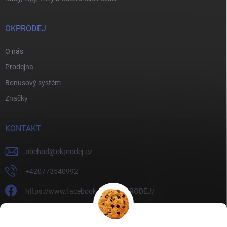
OKPRODEJ
O nás
Prodejna
Bonusový systém
Značky
KONTAKT
obchod
@
okprodej.cz
+420773540992
https://www.facebook.com/OKPRODEJ/
okprodej