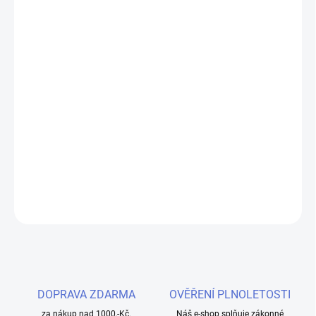
−
+
Přidat do košíku
Pokání / Sühne - Černý rybíz s mentolem. 7 Sins příchutě jsou
dodávány v 60 ml lahvičce Chubby Gorilla s opakovaně
odnímatelným kapátkem (přesazeno přes hrdlo láhve, nedochází
tak k jeho poškození při opětovné manipulaci). Láhev musí být
doplněna bází s požadovaným PG/VG poměrem a konkrétním
obsahem nikotinu.
DETAILNÍ INFORMACE
ZEPTAT SE
HLÍDAT
DOPRAVA ZDARMA
OVĚŘENÍ PLNOLETOSTI
za nákup nad 1000,-Kč.
Náš e-shop splňuje zákonné