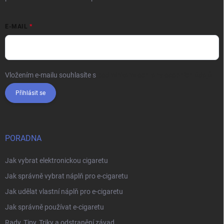
E-MAIL
Vložením e-mailu souhlasíte s
podmínkami ochrany osobních údajů
Přihlásit se
PORADNA
Jak vybrat elektronickou cigaretu
Jak správně vybrat náplň pro e-cigaretu
Jak udělat vlastní náplň pro e-cigaretu
Jak správně používat e-cigaretu
Rady, Tipy, Triky a odstranění závad