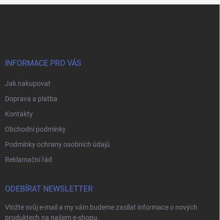
a konkrétním obsahem nikotinu.
Z
á
p
a
t
í
INFORMACE PRO VÁS
Jak nakupovat
Doprava a platba
Kontakty
Obchodní podmínky
Podmínky ochrany osobních údajů
Reklamační řád
ODEBÍRAT NEWSLETTER
Vložte svůj e-mail a my vám budeme zasílat informace o nových
produktech na našem e-shopu.