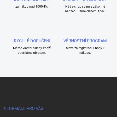
za nákup nad 1000,-Kč.
Náš e-shop splňuje zákonné
nařízení. Jsme členem Apek.
RYCHLÉ DORUČENÍ
VĚRNOSTNÍ PROGRAM
Máme vlastní sklady, zboží
Sleva za registraci + body k
odesíláme obratem.
nákupu.
Z
á
p
a
t
í
INFORMACE PRO VÁS