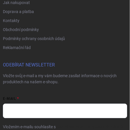
Jak nakupovat
Doprava a platba
Kontakty
Obchodní podmínky
Podmínky ochrany osobních údajů
Reklamační řád
ODEBÍRAT NEWSLETTER
Vložte svůj e-mail a my vám budeme zasílat informace o nových
produktech na našem e-shopu.
E-MAIL
Vložením e-mailu souhlasíte s
podmínkami ochrany osobních údajů