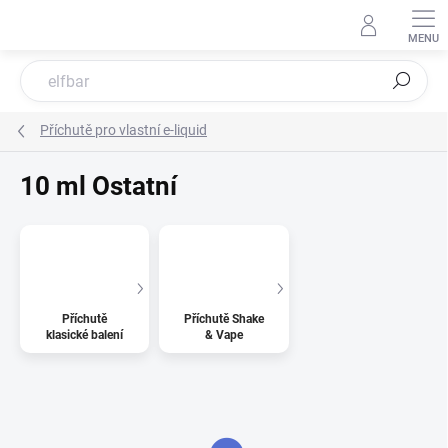
Přejít
na
obsah
Hledat
Příchutě pro vlastní e-liquid
10 ml Ostatní
Příchutě
Příchutě Shake
klasické balení
& Vape