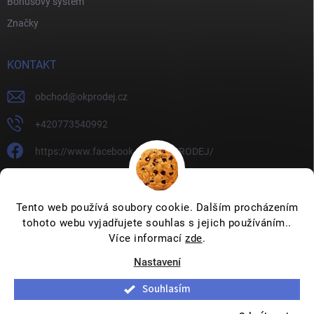
Bonusový systém
Značky
KONTAKT
obchod
@
okprodej.cz
+420773540992
https://www.facebook.com/OKPRODEJ/
okprodej
okprodej
Tento web používá soubory cookie. Dalším procházením
tohoto webu vyjadřujete souhlas s jejich používáním..
Více informací
zde
.
Nastavení
Copyright 2026
OKPRODEJ.CZ
. Všechna práva vyhrazena.
Upravit
nastavení cookies
Souhlasím
Vytvořil Shoptet