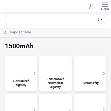
Přejít
na
obsah
Hledat
Vapo zařízení
1500mAh
Jednorázové
Elektronické
elektronické
Clearomizéry
cigarety
cigarety