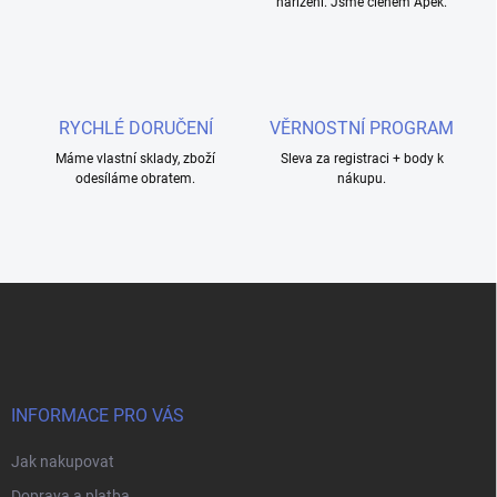
nařízení. Jsme členem Apek.
y
v
ý
p
i
s
RYCHLÉ DORUČENÍ
VĚRNOSTNÍ PROGRAM
u
Máme vlastní sklady, zboží
Sleva za registraci + body k
odesíláme obratem.
nákupu.
Z
á
p
a
t
í
INFORMACE PRO VÁS
Jak nakupovat
Doprava a platba