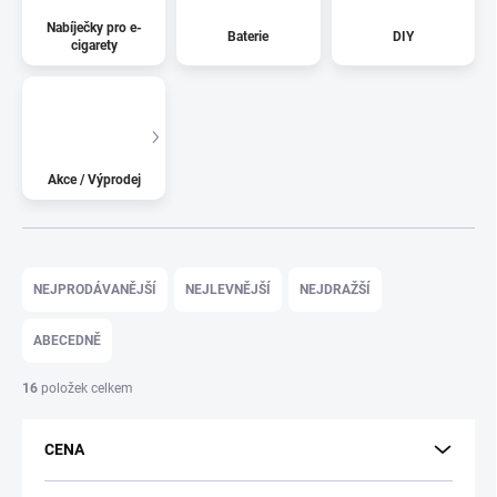
Nabíječky pro e-
Baterie
DIY
cigarety
Akce / Výprodej
Ř
a
NEJPRODÁVANĚJŠÍ
NEJLEVNĚJŠÍ
NEJDRAŽŠÍ
z
e
ABECEDNĚ
n
í
16
položek celkem
p
r
CENA
o
d