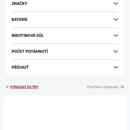
u
ZNAČKY
k
t
BATERIE
ů
NIKOTINOVÁ SŮL
POČET POTÁHNUTÍ
PŘÍCHUŤ
Položek k zobrazení:
16
VYMAZAT FILTRY
V
ý
NOVINKA
p
i
s