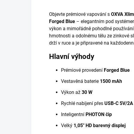
Objevte prémiové vapování s
OXVA Xlim 
Forged Blue
– elegantním pod systémem,
výkon a mimořádně pohodlné používání
hmotnosti a odolnému tělu ze zinkové sli
drží v ruce a je připravené na každodenn
Hlavní výhody
Prémiové provedení
Forged Blue
Vestavěná baterie
1500 mAh
Výkon až
30 W
Rychlé nabíjení přes
USB-C 5V/2A
Inteligentní
PHOTON čip
Velký
1,05" HD barevný displej