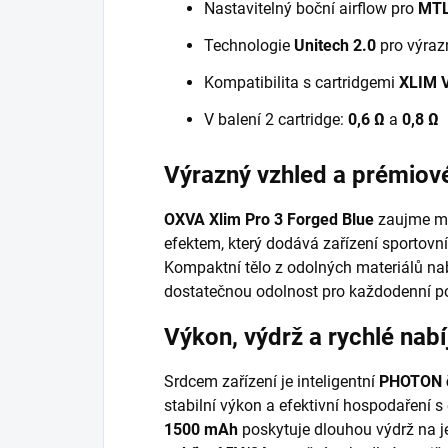
Nastavitelný boční airflow pro
MTL
Technologie
Unitech 2.0
pro výraz
Kompatibilita s cartridgemi
XLIM 
V balení 2 cartridge:
0,6 Ω
a
0,8 Ω
Výrazný vzhled a prémiov
OXVA Xlim Pro 3 Forged Blue
zaujme mo
efektem, který dodává zařízení sportovní
Kompaktní tělo z odolných materiálů na
dostatečnou odolnost pro každodenní po
Výkon, výdrž a rychlé nabí
Srdcem zařízení je inteligentní
PHOTON 
stabilní výkon a efektivní hospodaření s
1500 mAh
poskytuje dlouhou výdrž na j