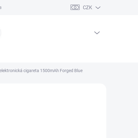
CZK
ční řád
PRÁZDNÝ KOŠÍK
NÁKUPNÍ
KOŠÍK
elektronická cigareta 1500mAh Forged Blue