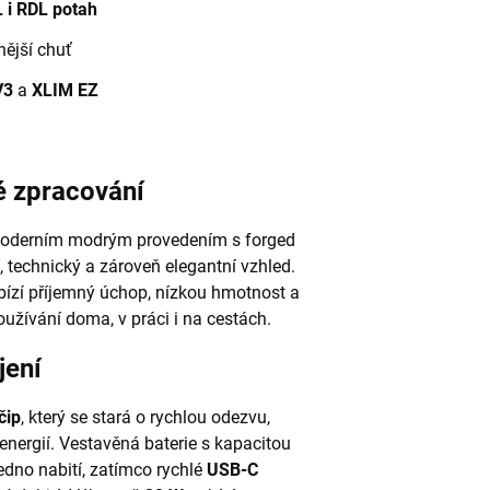
 i RDL potah
nější chuť
V3
a
XLIM EZ
é zpracování
derním modrým provedením s forged
, technický a zároveň elegantní vzhled.
bízí příjemný úchop, nízkou hmotnost a
užívání doma, v práci i na cestách.
jení
čip
, který se stará o rychlou odezvu,
 energií. Vestavěná baterie s kapacitou
edno nabití, zatímco rychlé
USB-C