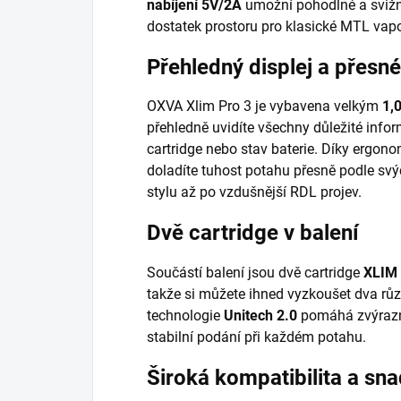
nabíjení 5V/2A
umožní pohodlné a svižn
dostatek prostoru pro klasické MTL vapo
Přehledný displej a přesn
OXVA Xlim Pro 3 je vybavena velkým
1,
přehledně uvidíte všechny důležité info
cartridge nebo stav baterie. Díky ergo
doladíte tuhost potahu přesně podle sv
stylu až po vzdušnější RDL projev.
Dvě cartridge v balení
Součástí balení jsou dvě cartridge
XLIM 
takže si můžete ihned vyzkoušet dva rů
technologie
Unitech 2.0
pomáhá zvýraznit 
stabilní podání při každém potahu.
Široká kompatibilita a sn