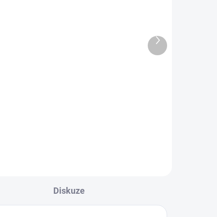
OXVA Xlim Top Fill SS
2ml
cartridge 0,6ohm 2ml
3Pack
297 Kč
Další
produkt
245 Kč bez DPH
Do košíku
Objevte intenzivní chuť a
spolehlivý výkon s OXVA Xlim Top
3 ks.
Fill SS cartridge 0,6 Ω 2 ml – 3 ks.
OXVA
Originální cartridge jsou určené
pro zařízení ze série OXVA XLIM a
představují...
Diskuze