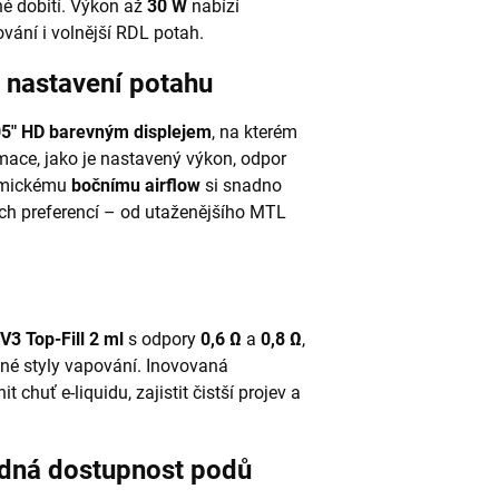
é dobití. Výkon až
30 W
nabízí
vání i volnější RDL potah.
é nastavení potahu
05" HD barevným displejem
, na kterém
rmace, jako je nastavený výkon, odpor
nomickému
bočnímu airflow
si snadno
ých preferencí – od utaženějšího MTL
V3 Top-Fill 2 ml
s odpory
0,6 Ω
a
0,8 Ω
,
zné styly vapování. Inovovaná
chuť e-liquidu, zajistit čistší projev a
adná dostupnost podů