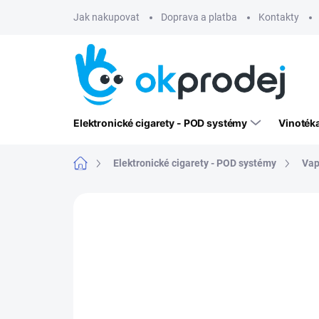
Přejít
Jak nakupovat
Doprava a platba
Kontakty
na
obsah
Elektronické cigarety - POD systémy
Vinoték
Domů
Elektronické cigarety - POD systémy
Vap
Neohodnoceno
Podrobnosti hodn
NOVINKA