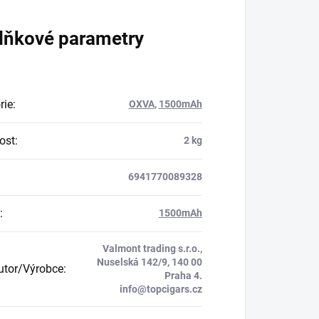
lňkové parametry
rie
:
OXVA
,
1500mAh
ost
:
2 kg
6941770089328
:
1500mAh
Valmont trading s.r.o.,
Nuselská 142/9, 140 00
butor/Výrobce
:
Praha 4.
info@topcigars.cz