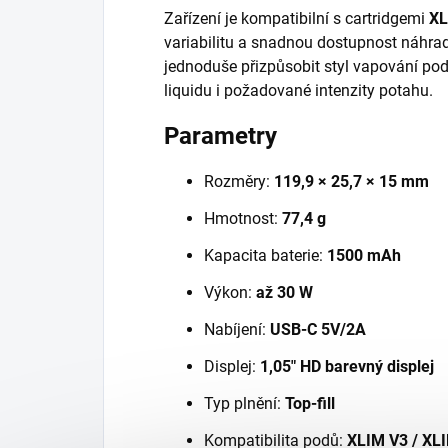
Zařízení je kompatibilní s cartridgemi
XL
variabilitu a snadnou dostupnost náhra
jednoduše přizpůsobit styl vapování podl
liquidu i požadované intenzity potahu.
Parametry
Rozměry:
119,9 × 25,7 × 15 mm
Hmotnost:
77,4 g
Kapacita baterie:
1500 mAh
Výkon:
až 30 W
Nabíjení:
USB-C 5V/2A
Displej:
1,05" HD barevný displej
Typ plnění:
Top-fill
Kompatibilita podů:
XLIM V3 / XL