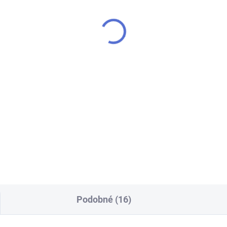
VA Xlim CL Pod Top
OXVA Xlim CL Pod Top
l cartridge 0,6ohm 2ml
Fill cartridge 0,8ohm 
ack
3Pack
7 Kč
297 Kč
 Kč bez DPH
245 Kč bez DPH
Do košíku
Do košíku
evte pohodlné a bezpečné
Objevte pohodlné a bezpečné
ování s OXVA Xlim CL Pod
vapování s OXVA Xlim CL Pod
Fill cartridge 0,6 Ω 2 ml – 3 ks.
Top Fill cartridge 0,8 Ω 2 ml – 
inální cartridge ze série OXVA
Originální cartridge ze série 
M CL jsou určené pro
XLIM CL jsou navržené pro
atele, kteří chtějí...
snadné každodenní...
Podobné (16)