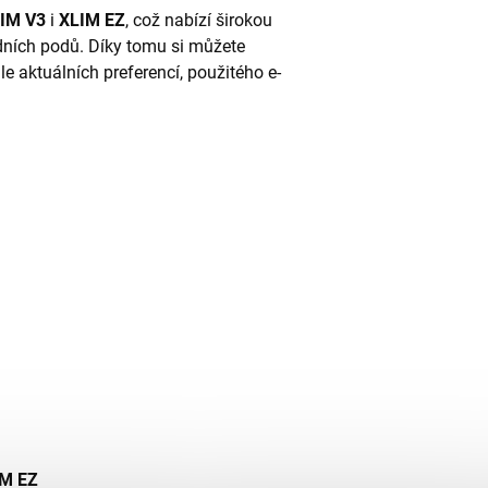
IM V3
i
XLIM EZ
, což nabízí širokou
dních podů. Díky tomu si můžete
e aktuálních preferencí, použitého e-
IM EZ