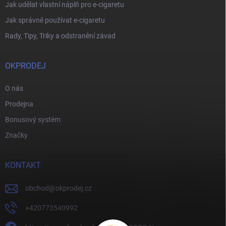
Jak udělat vlastní náplň pro e-cigaretu
Jak správně používat e-cigaretu
Rady, Tipy, Triky a odstranění závad
OKPRODEJ
O nás
Prodejna
Bonusový systém
Značky
KONTAKT
obchod
@
okprodej.cz
+420773540992