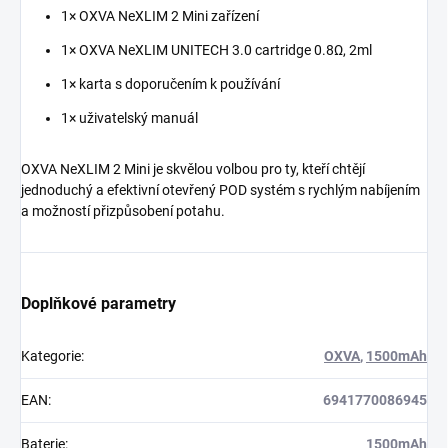
1× OXVA NeXLIM 2 Mini zařízení
1× OXVA NeXLIM UNITECH 3.0 cartridge 0.8Ω, 2ml
1× karta s doporučením k používání
1× uživatelský manuál
OXVA NeXLIM 2 Mini je skvělou volbou pro ty, kteří chtějí
jednoduchý a efektivní otevřený POD systém s rychlým nabíjením
a možností přizpůsobení potahu.
Doplňkové parametry
Kategorie
:
OXVA
,
1500mAh
EAN
:
6941770086945
Baterie
:
1500mAh