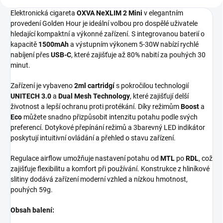
Elektronická cigareta
OXVA NeXLIM 2 Mini
v elegantním
provedení Golden Hour je ideální volbou pro dospělé uživatele
hledající kompaktní a výkonné zařízení. S integrovanou baterií o
kapacitě
1500mAh
a výstupním výkonem 5-30W nabízí rychlé
nabíjení přes
USB-C
, které zajišťuje až 80% nabití za pouhých 30
minut.
Zařízení je vybaveno
2ml cartridgí
s pokročilou technologií
UNITECH 3.0
a
Dual Mesh Technology
, které zajišťují delší
životnost a lepší ochranu proti protékání. Díky režimům
Boost
a
Eco
můžete snadno přizpůsobit intenzitu potahu podle svých
preferencí. Dotykové přepínání režimů a 3barevný LED indikátor
poskytují intuitivní ovládání a přehled o stavu zařízení.
Regulace airflow umožňuje nastavení potahu od
MTL
po
RDL
, což
zajišťuje flexibilitu a komfort při používání. Konstrukce z hliníkové
slitiny dodává zařízení moderní vzhled a nízkou hmotnost,
pouhých 59g.
Obsah balení: