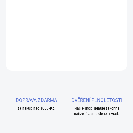
cena:
MOŽNOSTI
DORUČENÍ
Objevte svěžest s Liquid OXVA OX PASSION Salts Lemon Lime
10ml - 10mg, prémiovým e-liquidem s nikotinovou solí pro hladký
vapingový zážitek.
DETAILNÍ INFORMACE
ZEPTAT SE
HLÍDAT
DOPRAVA ZDARMA
OVĚŘENÍ PLNOLETOSTI
za nákup nad 1000,-Kč.
Náš e-shop splňuje zákonné
nařízení. Jsme členem Apek.