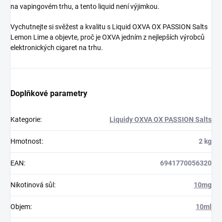
na vapingovém trhu, a tento liquid není výjimkou.
Vychutnejte si svěžest a kvalitu s Liquid OXVA OX PASSION Salts
Lemon Lime a objevte, proč je OXVA jedním z nejlepších výrobců
elektronických cigaret na trhu.
Doplňkové parametry
Kategorie
:
Liquidy OXVA OX PASSION Salts
Hmotnost
:
2 kg
EAN
:
6941770056320
Nikotinová sůl
:
10mg
Objem
:
10ml