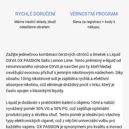
RYCHLÉ DORUČENÍ
VĚRNOSTNÍ PROGRAM
Máme vlastní sklady, zboží
Sleva za registraci + body k
odesíláme obratem.
nákupu.
Zažijte jedinečnou kombinaci čerstvých citrónů a limetek s Liquid
OXVA OX PASSION Salts Lemon Lime. Tento prémiový e-liquid od
renomovaného výrobce OXVA je navržen pro ty, kteří hledají
osvěžující ovocnou příchuť s jemným nikotinovým nádechem. Díky
obsahu 10mg nikotinové soli je zajištěna rychlá a efektivní
absorpce nikotinu, což eliminuje dráždivý pocit v krku, který je
často spojen s klasickými liquidy.
Liquid je dodáván v praktickém balení o objemu 10ml a nabízí
vyvážený poměr 50% VG a 50% PG, což zajišťuje optimální
produkci páry a skvělou chuť. Tento poměr je ideální pro všechny
typy elektronických cigaret, což z něj činí univerzální volbu pro
každého vapera. OX PASSION je synonymem pro kvalitu a inovaci