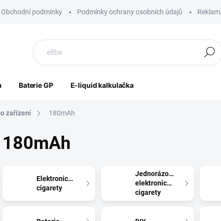
Obchodní podmínky
Podmínky ochrany osobních údajů
Reklama
Hledat
a
Baterie GP
E-liquid kalkulačka
o zařízení
180mAh
180mAh
Jednorázové
Elektronické
elektronické
cigarety
cigarety