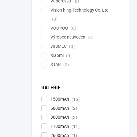
Vaporesso
0
Vision hihg-Technology Co, Ltd
0
VOOPOO
0
Výrobce neuveden
0
WISMEC
0
Xiaomi
0
XTAR
0
BATERIE
1500mAh
16
6000mAh
2
3000mAh
3
1100mAh
11
2600mAh
1