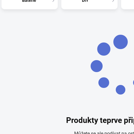
Baterie
DIY
Produkty teprve př
Můžete se ale podívat na ost