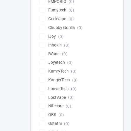
EMPORIO
0
Fumytech
0
Geekvape
0
Chubby Gorilla
0
iJoy
0
Innokin
0
iWand
0
Joyetech
0
KamryTech
0
KangerTech
0
LonvelTech
0
LostVape
0
Nitecore
0
OBS
0
Ostatní
0