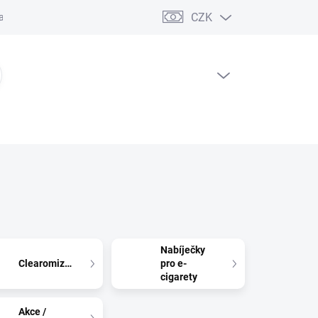
CZK
ční řád
PRÁZDNÝ KOŠÍK
NÁKUPNÍ
KOŠÍK
Nabíječky
Clearomizéry
pro e-
cigarety
Akce /