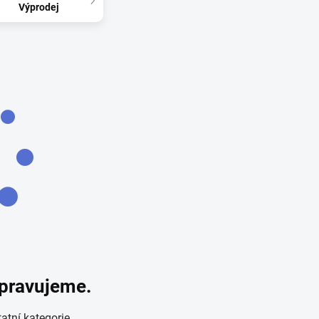
Výprodej
ipravujeme.
atní kategorie.