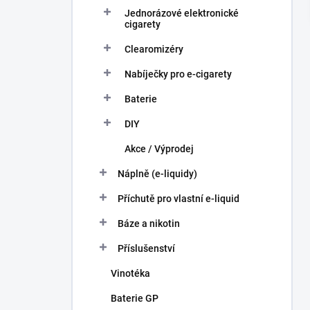
í
Jednorázové elektronické
p
cigarety
a
n
Clearomizéry
e
Nabíječky pro e-cigarety
l
Baterie
DIY
Akce / Výprodej
Náplně (e-liquidy)
Příchutě pro vlastní e-liquid
Báze a nikotin
Příslušenství
Vinotéka
Baterie GP