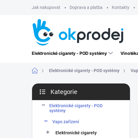
Přejít
Jak nakupovat
Doprava a platba
Kontakty
na
obsah
Elektronické cigarety - POD systémy
Vinoték
Domů
Elektronické cigarety - POD systémy
Vap
P
Kategorie
o
Přeskočit
s
kategorie
t
Elektronické cigarety - POD
systémy
r
a
Vapo zařízení
n
n
Elektronické cigarety