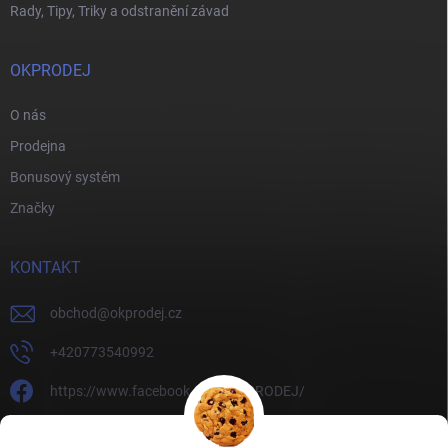
Rady, Tipy, Triky a odstranění závad
OKPRODEJ
O nás
Prodejna
Bonusový systém
Značky
KONTAKT
obchod
@
okprodej.cz
+420773540992
https://www.facebook.com/OKPRODEJ/
okprodej