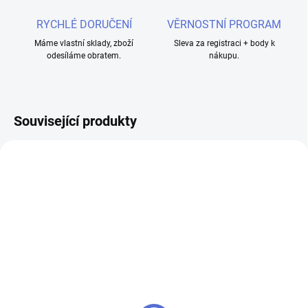
RYCHLÉ DORUČENÍ
VĚRNOSTNÍ PROGRAM
Máme vlastní sklady, zboží
Sleva za registraci + body k
odesíláme obratem.
nákupu.
Související produkty
SKLADEM
SKLADEM
Vandy Vape Pulse 24 BF
Vandy Vape Pulse 24 BF
RDA atomizér - Duhová
RDA atomizér - Stříbrná