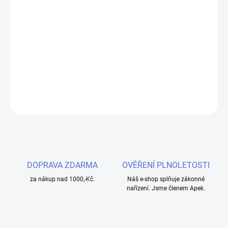
−
+
Přidat do košíku
Odporový drát Kanthal A1 pro namotávání vlastních žhavících
spirálek.
DETAILNÍ INFORMACE
ZEPTAT SE
HLÍDAT
DOPRAVA ZDARMA
OVĚŘENÍ PLNOLETOSTI
za nákup nad 1000,-Kč.
Náš e-shop splňuje zákonné
nařízení. Jsme členem Apek.