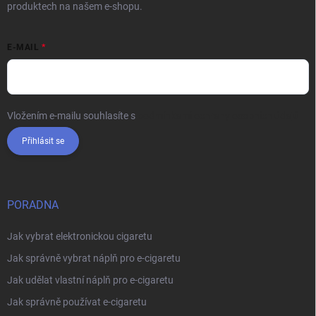
produktech na našem e-shopu.
E-MAIL
Vložením e-mailu souhlasíte s
podmínkami ochrany osobních údajů
Přihlásit se
PORADNA
Jak vybrat elektronickou cigaretu
Jak správně vybrat náplň pro e-cigaretu
Jak udělat vlastní náplň pro e-cigaretu
Jak správně používat e-cigaretu