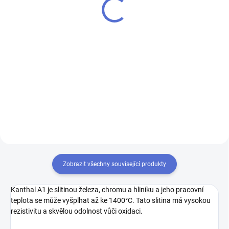
599 Kč
605 Kč
495 Kč bez DPH
500 Kč bez DPH
Do košíku
Do košíku
Vandy Vape přichází s jedním
Vandy Vape přichází s jedním
výborným atomizérem za
výborným atomizérem za
druhým. Tentokrát jde o RDA,
druhým. Tentokrát jde o RDA,
které vzniklo ve spolupráci s
které vzniklo ve spolupráci s
recenzentem Tony B. Prostor pro
recenzentem Tony B. Prostor pro
inovaci u kapacích atomizérů
inovaci u kapacích atomizérů
se...
se...
Zobrazit všechny související produkty
Kanthal A1 je slitinou železa, chromu a hliníku a jeho pracovní
teplota se může vyšplhat až ke 1400°C. Tato slitina má vysokou
rezistivitu a skvělou odolnost vůči oxidaci.