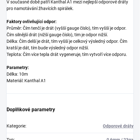
V současné době patří Kanthal A1 mezi nejlepší odporové dráty
pro namotávání žhavících spirálek.
Faktory ovlivňující odpor:
Průměr: Čím tenčí je drát (vyšší gauge číslo), tím vyšší je odpor.
Čím silnější drát (nižší gauge číslo), tim je odpor nižší.
Délka: Čím delší je drát, tím vyšší je celkový výsledný odpor. Čím
kratší je dát, tím bude výsledný odpor nižší.
Teplota: Čím více tepla drát vygeneruje, tím vytvoří více odporu.
Parametry:
Délka: 10m
Materiál: Kanthal A1
Doplňkové parametry
Kategorie
:
Odporové dráty
Typ
:
0,6mm / 23ga