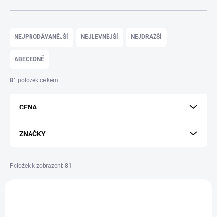
Ř
a
NEJPRODÁVANĚJŠÍ
NEJLEVNĚJŠÍ
NEJDRAŽŠÍ
z
e
ABECEDNĚ
n
í
81
položek celkem
p
r
CENA
o
d
u
ZNAČKY
k
t
ů
Položek k zobrazení:
81
V
ý
p
i