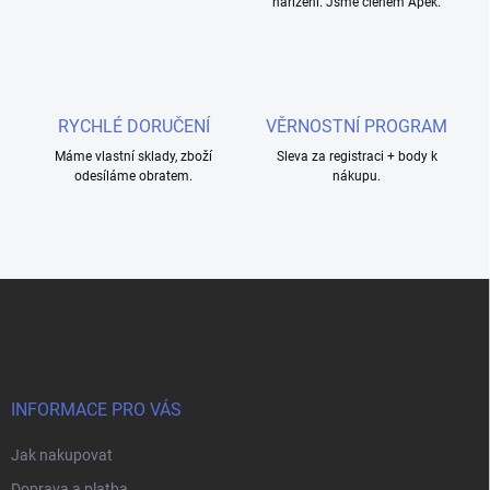
nařízení. Jsme členem Apek.
y
v
ý
p
i
s
RYCHLÉ DORUČENÍ
VĚRNOSTNÍ PROGRAM
u
Máme vlastní sklady, zboží
Sleva za registraci + body k
odesíláme obratem.
nákupu.
Z
á
p
a
t
í
INFORMACE PRO VÁS
Jak nakupovat
Doprava a platba