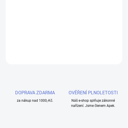
−
+
Přidat do košíku
Sada šesti již předmotaných žhavicích spirálek z nerez oceli od
společnosti Demon Killer v designovém balení.
DETAILNÍ INFORMACE
ZEPTAT SE
HLÍDAT
DOPRAVA ZDARMA
OVĚŘENÍ PLNOLETOSTI
za nákup nad 1000,-Kč.
Náš e-shop splňuje zákonné
nařízení. Jsme členem Apek.