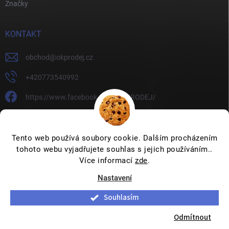
Značky
KONTAKT
obchod
@
okprodej.cz
+420773540992
https://www.facebook.com/OKPRODEJ/
okprodej
okprodej
Tento web používá soubory cookie. Dalším procházením
tohoto webu vyjadřujete souhlas s jejich používáním..
Více informací
zde
.
Nastavení
Copyright 2026
OKPRODEJ.CZ
. Všechna práva vyhrazena.
Upravit
nastavení cookies
Souhlasím
Vytvořil Shoptet
Odmítnout