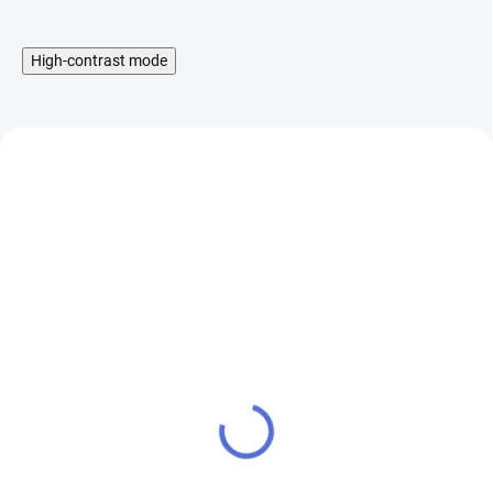
High-contrast mode
Demon Killer Flame Coil ,
Demon Killer Flame Coil ,
316L, 6ks - A spirálky
316L, 6ks - D spirálky
0.5ohm
0.25ohm
139 Kč
139 Kč
SKLADEM
SKLADEM
115 Kč bez DPH
115 Kč bez DPH
Cena po přihlášení
Cena po přihlášení