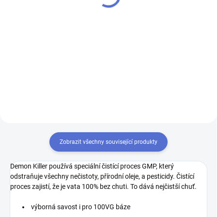
533 Kč bez DPH
495 Kč bez DPH
Do košíku
Do košíku
Spolupráce mezi jednotlivými
Vandy Vape přichází s jedním
výrobci a recenzenty již není nic
výborným atomizérem za
neobvyklého, proto asi nikoho
druhým. Tentokrát jde o RDA,
nepřekvapí, že toto RDA je právě
které vzniklo ve spolupráci s
jedním z takových případů.
recenzentem Tony B. Prostor pro
Recenzent pod přezdívkou...
inovaci u kapacích atomizérů
se...
Zobrazit všechny související produkty
Demon Killer používá speciální čistící proces GMP, který
odstraňuje všechny nečistoty, přírodní oleje, a pesticidy. Čistící
proces zajistí, že je vata 100% bez chuti. To dává nejčistší chuť.
výborná savost i pro 100VG báze