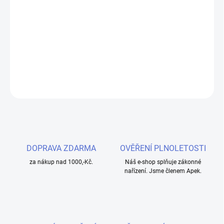
−
+
Přidat do košíku
100% čistá kvalitní organická vákuově balená vata. Díky svým
unikátním vlastnostem je odolná vůči teplu a přepalování.
DETAILNÍ INFORMACE
ZEPTAT SE
HLÍDAT
DOPRAVA ZDARMA
OVĚŘENÍ PLNOLETOSTI
za nákup nad 1000,-Kč.
Náš e-shop splňuje zákonné
nařízení. Jsme členem Apek.