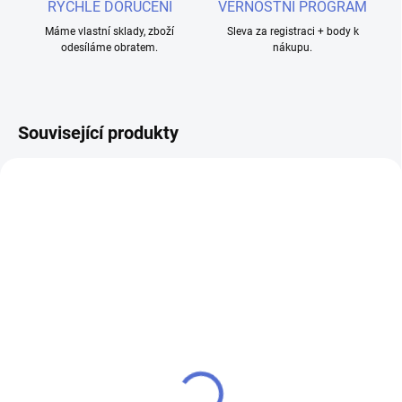
RYCHLÉ DORUČENÍ
VĚRNOSTNÍ PROGRAM
Máme vlastní sklady, zboží
Sleva za registraci + body k
odesíláme obratem.
nákupu.
Související produkty
SKLADEM
SKLADEM
Hellvape Dead Rabbit
Vandy Vape Pulse 24 BF
RDA - Stříbrná
RDA atomizér - Duhová
645 Kč
599 Kč