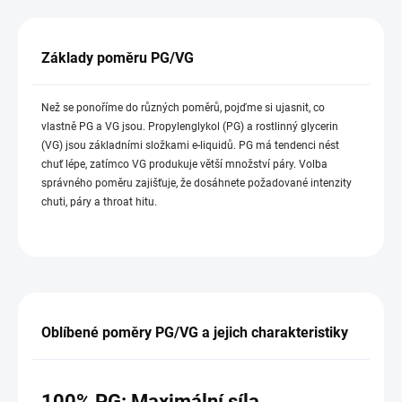
Základy poměru PG/VG
Než se ponoříme do různých poměrů, pojďme si ujasnit, co
vlastně PG a VG jsou. Propylenglykol (PG) a rostlinný glycerin
(VG) jsou základními složkami e-liquidů. PG má tendenci nést
chuť lépe, zatímco VG produkuje větší množství páry. Volba
správného poměru zajišťuje, že dosáhnete požadované intenzity
chuti, páry a throat hitu.
Oblíbené poměry PG/VG a jejich charakteristiky
100% PG: Maximální síla