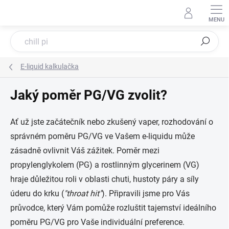
Přejít
na
obsah
Hledat
E-liquid kalkulačka
Jaký poměr PG/VG zvolit?
Ať už jste začátečník nebo zkušený vaper, rozhodování o
správném poměru PG/VG ve Vašem e-liquidu může
zásadně ovlivnit Váš zážitek. Poměr mezi
propylenglykolem (PG) a rostlinným glycerinem (VG)
hraje důležitou roli v oblasti chuti, hustoty páry a síly
úderu do krku (
"throat hit"
). Připravili jsme pro Vás
průvodce, který Vám pomůže rozluštit tajemství ideálního
poměru PG/VG pro Vaše individuální preference.