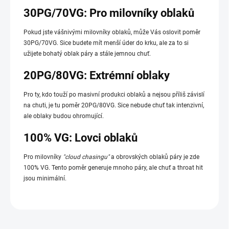
30PG/70VG: Pro milovníky oblaků
Pokud jste vášnivými milovníky oblaků, může Vás oslovit poměr
30PG/70VG. Sice budete mít menší úder do krku, ale za to si
užijete bohatý oblak páry a stále jemnou chuť.
20PG/80VG: Extrémní oblaky
Pro ty, kdo touží po masivní produkci oblaků a nejsou příliš závislí
na chuti, je tu poměr 20PG/80VG. Sice nebude chuť tak intenzivní,
ale oblaky budou ohromující.
100% VG: Lovci oblaků
Pro milovníky
"cloud chasingu"
a obrovských oblaků páry je zde
100% VG. Tento poměr generuje mnoho páry, ale chuť a throat hit
jsou minimální.