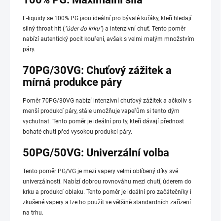
E-liquidy se 100% PG jsou ideální pro bývalé kuřáky, kteří hledají
silný throat hit (
"úder do krku"
) a intenzivní chuť. Tento poměr
nabízí autentický pocit kouření, avšak s velmi malým množstvím
páry.
70PG/30VG: Chuťový zážitek a
mírná produkce páry
Poměr 70PG/30VG nabízí intenzivní chuťový zážitek a ačkoliv s
menší produkcí páry, stále umožňuje vapeřům si tento dým
vychutnat. Tento poměr je ideální pro ty, kteří dávají přednost
bohaté chuti před vysokou produkcí páry.
50PG/50VG: Univerzální volba
Tento poměr PG/VG je mezi vapery velmi oblíbený díky své
univerzálnosti. Nabízí dobrou rovnováhu mezi chutí, úderem do
krku a produkcí oblaku. Tento poměr je ideální pro začátečníky i
zkušené vapery a lze ho použít ve většině standardních zařízení
na trhu.