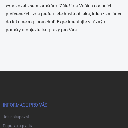
vyhovoval všem vapérům. Záleží na Vašich osobních
preferencích, zda preferujete hustá oblaka, intenzivní úder
do krku nebo plnou chuť. Experimentujte s různými
poměry a objevte ten pravý pro Vás.
Z
á
p
a
t
í
INFORMACE PRO VÁS
Jak nakupovat
Doprava a platba