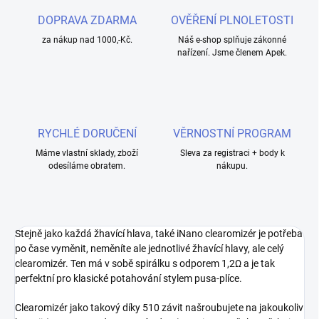
DOPRAVA ZDARMA
OVĚŘENÍ PLNOLETOSTI
za nákup nad 1000,-Kč.
Náš e-shop splňuje zákonné
nařízení. Jsme členem Apek.
RYCHLÉ DORUČENÍ
VĚRNOSTNÍ PROGRAM
Máme vlastní sklady, zboží
Sleva za registraci + body k
odesíláme obratem.
nákupu.
Stejně jako každá žhavící hlava, také iNano clearomizér je potřeba
po čase vyměnit, neměníte ale jednotlivé žhavící hlavy, ale celý
clearomizér. Ten má v sobě spirálku s odporem 1,2Ω a je tak
perfektní pro klasické potahování stylem pusa-plíce.
Clearomizér jako takový díky 510 závit našroubujete na jakoukoliv