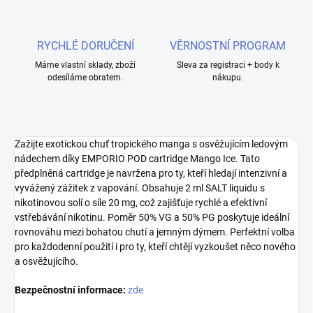
RYCHLÉ DORUČENÍ
VĚRNOSTNÍ PROGRAM
Máme vlastní sklady, zboží
Sleva za registraci + body k
odesíláme obratem.
nákupu.
Zažijte exotickou chuť tropického manga s osvěžujícím ledovým
nádechem díky EMPORIO POD cartridge Mango Ice. Tato
předplněná cartridge je navržena pro ty, kteří hledají intenzivní a
vyvážený zážitek z vapování. Obsahuje 2 ml SALT liquidu s
nikotinovou solí o síle 20 mg, což zajišťuje rychlé a efektivní
vstřebávání nikotinu. Poměr 50% VG a 50% PG poskytuje ideální
rovnováhu mezi bohatou chutí a jemným dýmem. Perfektní volba
pro každodenní použití i pro ty, kteří chtějí vyzkoušet něco nového
a osvěžujícího.
Bezpečnostní informace:
zde