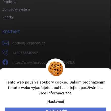
Prodejna
Bonusový systém
Značky
KONTAKT
obchod
@
okprodej.cz
+420773540992
https://www.facebook.com/OKPRODEJ/
okprodej
okprodej
Tento web používá soubory cookie. Dalším procházením
tohoto webu vyjadřujete souhlas s jejich používáním..
Více informací
zde
.
Nastavení
Copyright 2026
OKPRODEJ.CZ
. Všechna práva vyhrazena.
Upravit
nastavení cookies