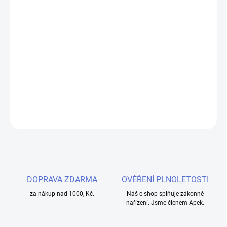
−
+
Přidat do košíku
Objevte osvěžující kombinaci tropického manga a chladivé ledové
dochuti s EMPORIO POD cartridge Mango Ice 20mg. Ideální volba
pro milovníky vyváženého vapování.
DETAILNÍ INFORMACE
ZEPTAT SE
HLÍDAT
DOPRAVA ZDARMA
OVĚŘENÍ PLNOLETOSTI
za nákup nad 1000,-Kč.
Náš e-shop splňuje zákonné
nařízení. Jsme členem Apek.