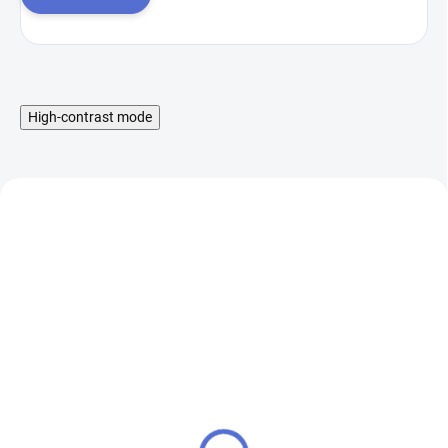
High-contrast mode
EMPORIO POD cartridge
EMPORIO POD
Tabáček 20mg 1Pack
elektronická cigareta
500mAh Fresh Mint
20mg
89 Kč
185 Kč