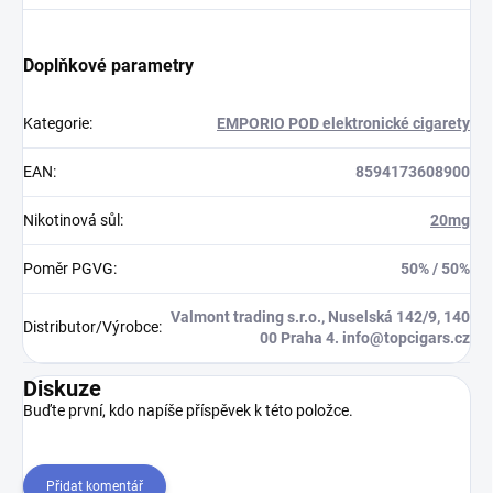
Doplňkové parametry
Kategorie
:
EMPORIO POD elektronické cigarety
EAN
:
8594173608900
Nikotinová sůl
:
20mg
Poměr PGVG
:
50% / 50%
Valmont trading s.r.o., Nuselská 142/9, 140
Distributor/Výrobce
:
00 Praha 4. info@topcigars.cz
Diskuze
Buďte první, kdo napíše příspěvek k této položce.
Přidat komentář