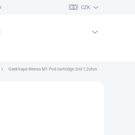
CZK
ční řád
PRÁZDNÝ KOŠÍK
NÁKUPNÍ
KOŠÍK
GeekVape Wenax M1 Pod cartridge 2ml 1,2ohm