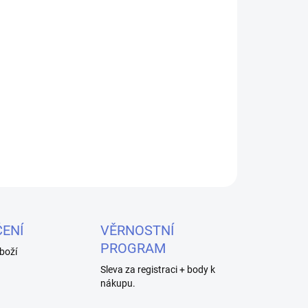
026
MOŽNOSTI DORUČENÍ
Přidat do košíku
etu GeekVape Wenax M1 s vestavěnou žh. hlavou
ZEPTAT SE
HLÍDAT
ENÍ
VĚRNOSTNÍ
PROGRAM
boží
Sleva za registraci + body k
nákupu.