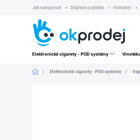
Přejít
Jak nakupovat
Doprava a platba
Kontakty
na
obsah
Elektronické cigarety - POD systémy
Vinoték
Domů
Elektronické cigarety - POD systémy
Vap
Neohodnoceno
Podrobnosti hodn