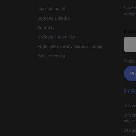
í
Vložte
Jak nakupovat
našem
Doprava a platba
Kontakty
E-MAI
Obchodní podmínky
Podmínky ochrany osobních údajů
Reklamační řád
Vložen
Při
POR
Jak vy
Jak sp
cigare
Jak ud