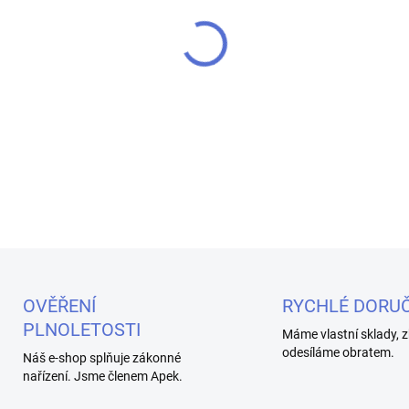
MŮŽEME DORUČIT DO:
11.8.2
−
+
Cartridge (POD) pro e-cigar
o odporu 1,8ohm...
OVĚŘENÍ
RYCHLÉ DORUČ
PLNOLETOSTI
Máme vlastní sklady, z
odesíláme obratem.
Náš e-shop splňuje zákonné
nařízení. Jsme členem Apek.