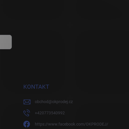
KONTAKT
obchod
@
okprodej.cz
+420773540992
https://www.facebook.com/OKPRODEJ/