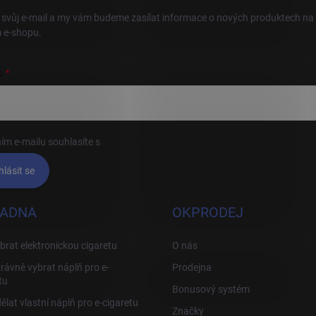
 svůj e-mail a my vám budeme zasílat informace o nových produktech na
 e-shopu.
L
ím e-mailu souhlasíte s
podmínkami ochrany osobních údajů
hlásit se
ADNA
OKPRODEJ
brat elektronickou cigaretu
O nás
rávně vybrat náplň pro e-
Prodejna
tu
Bonusový systém
ělat vlastní náplň pro e-cigaretu
Značky