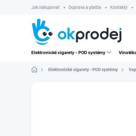
Přejít
Jak nakupovat
Doprava a platba
Kontakty
na
obsah
Elektronické cigarety - POD systémy
Vinoték
Domů
Elektronické cigarety - POD systémy
Vap
Neohodnoceno
Podrobnosti hodn