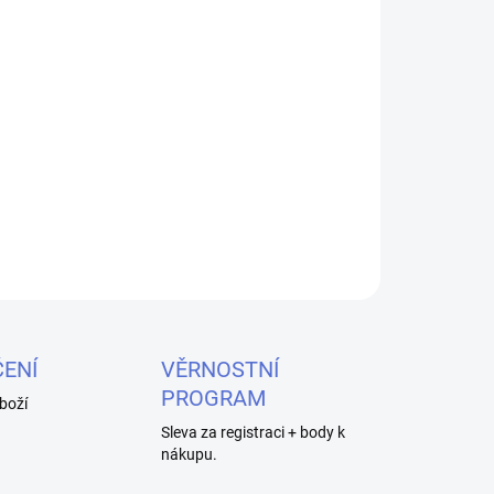
ou nabíječkou, která nabízí až 2A rychlé nabíjení,
ý displej plný informací. Vyrobena je z ABS a PC
í není potřeba žádné tlačítko. Nabíječka si sama
distribuuje nabíjecí proud.
ZEPTAT SE
HLÍDAT
ENÍ
VĚRNOSTNÍ
PROGRAM
boží
Sleva za registraci + body k
nákupu.