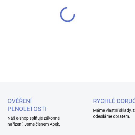
MOŽNOSTI DORUČENÍ
Golisi S4 je univerzální chytr
sérii ochran a velký přehledn
materiálů a k jejímu ovládán
podle množství a typu článků 
DETAILNÍ INFORMACE
OVĚŘENÍ
RYCHLÉ DORUČ
PLNOLETOSTI
Máme vlastní sklady, z
odesíláme obratem.
Náš e-shop splňuje zákonné
nařízení. Jsme členem Apek.