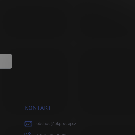
KONTAKT
obchod
@
okprodej.cz