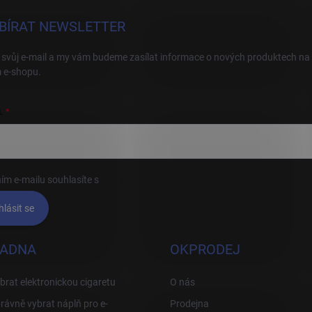
BÍRAT NEWSLETTER
 svůj e-mail a my vám budeme zasílat informace o nových produktech na
 e-shopu.
L
ím e-mailu souhlasíte s
podmínkami ochrany osobních údajů
hlásit se
ADNA
OKPRODEJ
brat elektronickou cigaretu
O nás
rávně vybrat náplň pro e-
Prodejna