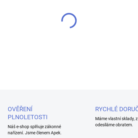
cena:
MŮŽEME DORUČIT DO:
11.8.2
−
+
Náhradní pod určený pro elekt
DETAILNÍ INFORMACE
OVĚŘENÍ
RYCHLÉ DORUČ
PLNOLETOSTI
Máme vlastní sklady, z
odesíláme obratem.
Náš e-shop splňuje zákonné
nařízení. Jsme členem Apek.