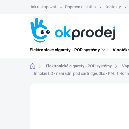
Přejít
Jak nakupovat
Doprava a platba
Kontakty
na
obsah
Elektronické cigarety - POD systémy
Vinoték
Domů
Elektronické cigarety - POD systémy
Vap
Innokin I.O - náhradní pod cartridge, 3ks - KAL 1.4oh
Neohodnoceno
Podrobnosti hodn