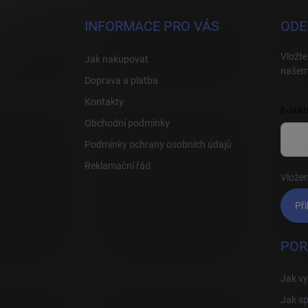
p
a
INFORMACE PRO VÁS
ODE
t
í
Vložte
Jak nakupovat
našem
Doprava a platba
Kontakty
E-MAI
Obchodní podmínky
Podmínky ochrany osobních údajů
Reklamační řád
Vložen
Při
POR
Jak vy
Jak sp