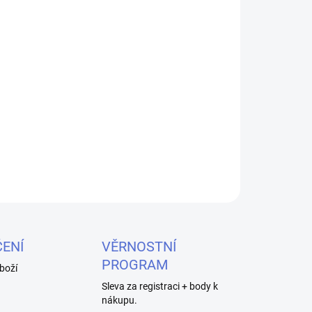
026
MOŽNOSTI DORUČENÍ
Přidat do košíku
ronickou cigaretu Innokin I.O.
ZEPTAT SE
HLÍDAT
ENÍ
VĚRNOSTNÍ
PROGRAM
boží
Sleva za registraci + body k
nákupu.