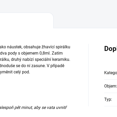
ako náustek, obsahuje žhavící spirálku
Dop
u dva pody s objemem 0,8ml. Zatím
álku, druhý nabízí speciální keramiku.
ednoduše se do ní zasune. V případě
vyměnit celý pod.
Katego
Objem
Typ
:
espoň pět minut, aby se vata uvnitř