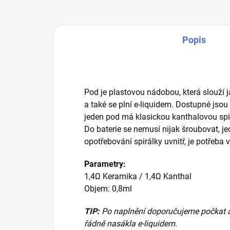
Popis
Pod je plastovou nádobou, která slouží j
a také se plní e-liquidem. Dostupné jso
jeden pod má klasickou kanthalovou spir
Do baterie se nemusí nijak šroubovat, j
opotřebování spirálky uvnitř, je potřeba 
Parametry:
1,4Ω Keramika / 1,4Ω Kanthal
Objem: 0,8ml
TIP:
Po naplnění doporučujeme počkat al
řádně nasákla e-liquidem.