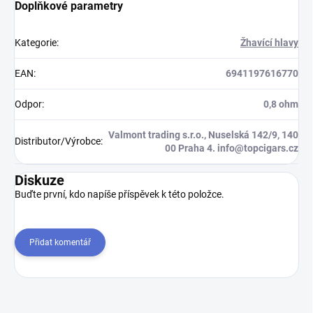
Doplňkové parametry
Kategorie
:
Žhavící hlavy
EAN
:
6941197616770
Odpor
:
0,8 ohm
Valmont trading s.r.o., Nuselská 142/9, 140
Distributor/Výrobce
:
00 Praha 4. info@topcigars.cz
Diskuze
Buďte první, kdo napíše příspěvek k této položce.
Přidat komentář