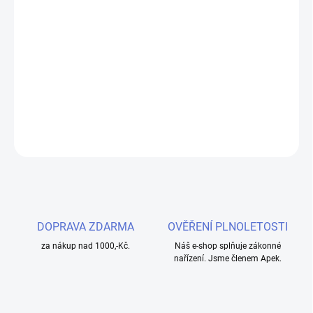
−
+
Přidat do košíku
Žhavicí hlava iSmoka-Eleaf GTL 0,8 ohm pro dokonalý vaping
zážitek
DETAILNÍ INFORMACE
ZEPTAT SE
HLÍDAT
DOPRAVA ZDARMA
OVĚŘENÍ PLNOLETOSTI
za nákup nad 1000,-Kč.
Náš e-shop splňuje zákonné
nařízení. Jsme členem Apek.