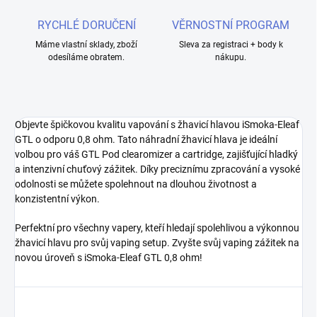
RYCHLÉ DORUČENÍ
VĚRNOSTNÍ PROGRAM
Máme vlastní sklady, zboží
Sleva za registraci + body k
odesíláme obratem.
nákupu.
Objevte špičkovou kvalitu vapování s žhavicí hlavou iSmoka-Eleaf
GTL o odporu 0,8 ohm. Tato náhradní žhavicí hlava je ideální
volbou pro váš GTL Pod clearomizer a cartridge, zajišťující hladký
a intenzivní chuťový zážitek. Díky preciznímu zpracování a vysoké
odolnosti se můžete spolehnout na dlouhou životnost a
konzistentní výkon.
Perfektní pro všechny vapery, kteří hledají spolehlivou a výkonnou
žhavicí hlavu pro svůj vaping setup. Zvyšte svůj vaping zážitek na
novou úroveň s iSmoka-Eleaf GTL 0,8 ohm!