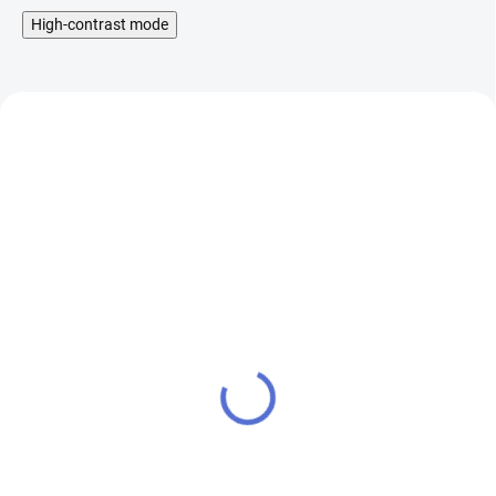
High-contrast mode
iSmoka-Eleaf GTL
Náhradní žhavící hlava
žhavicí hlava - 0,4 ohm 1
pro Aspire Atlantis - 0,3
ks
ohm
90 Kč
85 Kč
SKLADEM
SKLADEM
74 Kč bez DPH
70 Kč bez DPH
Cena po přihlášení
Cena po přihlášení
86 Kč
81 Kč