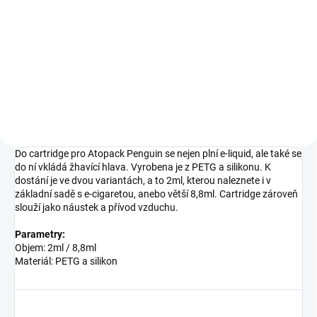
Joyetech Atopack JVIC3 je
unikátní atomizer s technologií
vertikálního vstřikování liquidu ke
keramické žhavicí základně a
horizontálního přívodu vzduchu =
maximální prožitek z...
Do cartridge pro Atopack Penguin se nejen plní e-liquid, ale také se
do ní vkládá žhavící hlava. Vyrobena je z PETG a silikonu. K
dostání je ve dvou variantách, a to 2ml, kterou naleznete i v
základní sadě s e-cigaretou, anebo větší 8,8ml. Cartridge zároveň
slouží jako náustek a přívod vzduchu.
Parametry:
Objem: 2ml / 8,8ml
Materiál: PETG a silikon