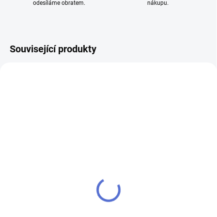
odesíláme obratem.
nákupu.
Související produkty
SKLADEM
Joyetech Atopack JVIC3
atomizer 1,2ohm
55 Kč
45 Kč bez DPH
Do košíku