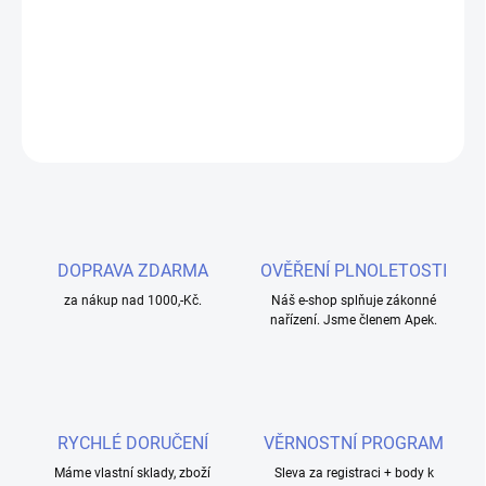
Náhradní barevná cartridge určená pro Joyetech Atopack
Penguin.
DETAILNÍ INFORMACE
ZEPTAT SE
HLÍDAT
DOPRAVA ZDARMA
OVĚŘENÍ PLNOLETOSTI
za nákup nad 1000,-Kč.
Náš e-shop splňuje zákonné
nařízení. Jsme členem Apek.
RYCHLÉ DORUČENÍ
VĚRNOSTNÍ PROGRAM
Máme vlastní sklady, zboží
Sleva za registraci + body k