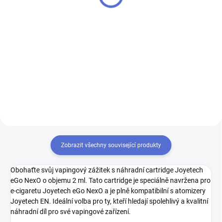
65 Kč bez DPH
65 Kč bez DPH
Do košíku
Do košíku
Vysoce kvalitní Joyetech
Vysoce kvalitní Joyetech
atomizer EN 0,8ohm Mesh pro
atomizer EN 1,2ohm Mesh pro
dokonalý vaping zážitek.
dokonalý vaping zážitek.
Kompatibilní s e-cigaretami
Joyetech EVIO C, EVIO Box, EVIO
Gleam, Uwell Caliburn G a
Caliburn Koko...
Zobrazit všechny související produkty
Obohaťte svůj vapingový zážitek s náhradní cartridge Joyetech
eGo NexO o objemu 2 ml. Tato cartridge je speciálně navržena pro
e-cigaretu Joyetech eGo NexO a je plně kompatibilní s atomizery
Joyetech EN. Ideální volba pro ty, kteří hledají spolehlivý a kvalitní
náhradní díl pro své vapingové zařízení.