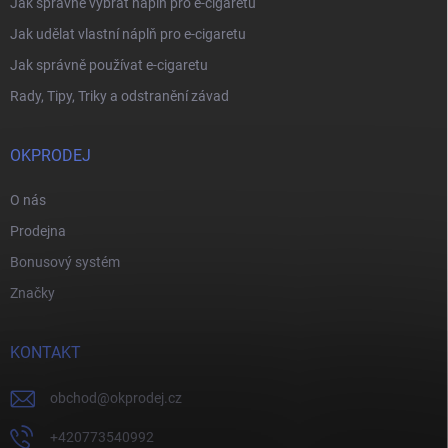
Jak správně vybrat náplň pro e-cigaretu
Jak udělat vlastní náplň pro e-cigaretu
Jak správně používat e-cigaretu
Rady, Tipy, Triky a odstranění závad
OKPRODEJ
O nás
Prodejna
Bonusový systém
Značky
KONTAKT
obchod
@
okprodej.cz
+420773540992