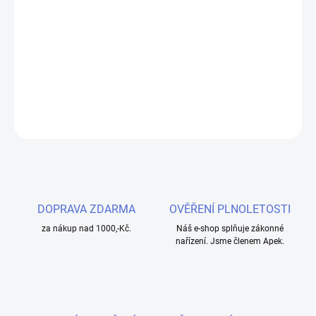
−
+
Přidat do košíku
Náhradní cartridge Joyetech eGo NexO s objemem 2 ml pro vaši e-
cigaretu, kompatibilní s atomizery Joyetech EN.
DETAILNÍ INFORMACE
ZEPTAT SE
HLÍDAT
DOPRAVA ZDARMA
OVĚŘENÍ PLNOLETOSTI
za nákup nad 1000,-Kč.
Náš e-shop splňuje zákonné
nařízení. Jsme členem Apek.