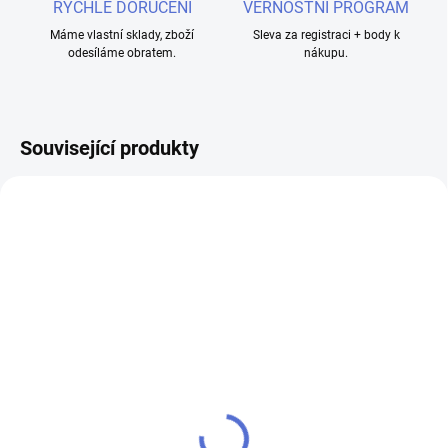
RYCHLÉ DORUČENÍ
VĚRNOSTNÍ PROGRAM
Máme vlastní sklady, zboží
Sleva za registraci + body k
odesíláme obratem.
nákupu.
Související produkty
SKLADEM
SKLADEM
Joyetech atomizer EN
Joyetech atomizer EN
0,8ohm Mesh
1,2ohm Mesh
79 Kč
79 Kč