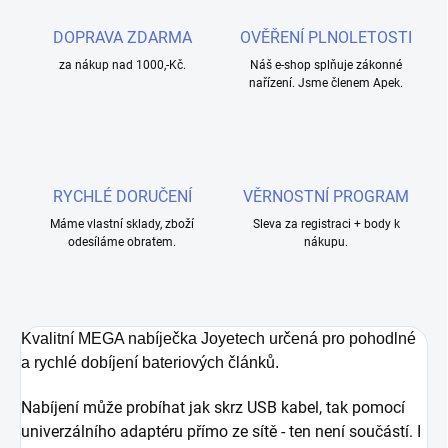
DOPRAVA ZDARMA
OVĚŘENÍ PLNOLETOSTI
za nákup nad 1000,-Kč.
Náš e-shop splňuje zákonné
nařízení. Jsme členem Apek.
RYCHLÉ DORUČENÍ
VĚRNOSTNÍ PROGRAM
Máme vlastní sklady, zboží
Sleva za registraci + body k
odesíláme obratem.
nákupu.
Kvalitní MEGA nabíječka Joyetech určená pro pohodlné
a rychlé dobíjení bateriových článků.
Nabíjení může probíhat jak skrz USB kabel, tak pomocí
univerzálního adaptéru přímo ze sítě
- ten není součástí. I