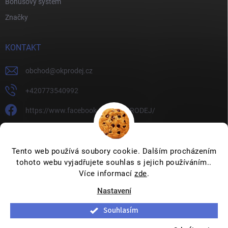
Bonusový systém
Značky
KONTAKT
obchod
@
okprodej.cz
+420773540992
https://www.facebook.com/OKPRODEJ/
okprodej
okprodej
Tento web používá soubory cookie. Dalším procházením
tohoto webu vyjadřujete souhlas s jejich používáním..
Více informací
zde
.
Nastavení
Copyright 2026
OKPRODEJ.CZ
. Všechna práva vyhrazena.
Upravit
nastavení cookies
Souhlasím
Vytvořil Shoptet