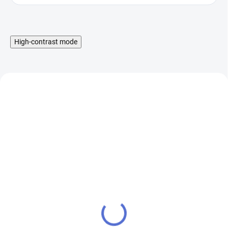
High-contrast mode
eFest K1 nabíječka pro
Nitecore UM10 -
monočlánky
inteligentní USB
nabíječka
199 Kč
219 Kč
SKLADEM
SKLADEM
164 Kč bez DPH
181 Kč bez DPH