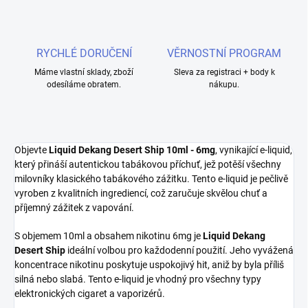
RYCHLÉ DORUČENÍ
VĚRNOSTNÍ PROGRAM
Máme vlastní sklady, zboží
Sleva za registraci + body k
odesíláme obratem.
nákupu.
Objevte
Liquid Dekang Desert Ship 10ml - 6mg
, vynikající e-liquid,
který přináší autentickou tabákovou příchuť, jež potěší všechny
milovníky klasického tabákového zážitku. Tento e-liquid je pečlivě
vyroben z kvalitních ingrediencí, což zaručuje skvělou chuť a
příjemný zážitek z vapování.
S objemem 10ml a obsahem nikotinu 6mg je
Liquid Dekang
Desert Ship
ideální volbou pro každodenní použití. Jeho vyvážená
koncentrace nikotinu poskytuje uspokojivý hit, aniž by byla příliš
silná nebo slabá. Tento e-liquid je vhodný pro všechny typy
elektronických cigaret a vaporizérů.