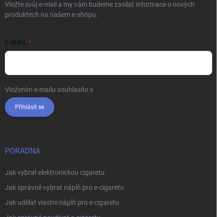
Vložte svůj e-mail a my vám budeme zasílat informace o nových
produktech na našem e-shopu.
E-MAIL
Vložením e-mailu souhlasíte s
podmínkami ochrany osobních údajů
Přihlásit se
PORADNA
Jak vybrat elektronickou cigaretu
Jak správně vybrat náplň pro e-cigaretu
Jak udělat vlastní náplň pro e-cigaretu