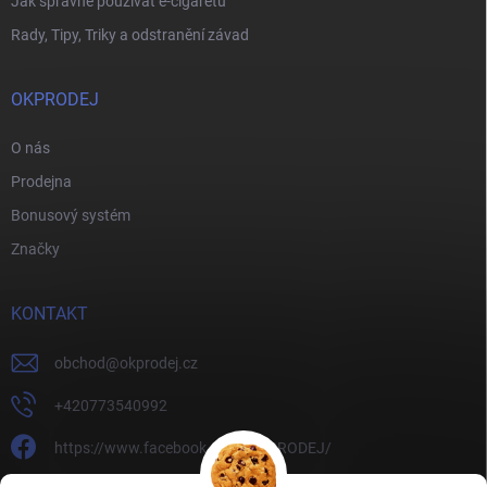
Jak správně používat e-cigaretu
Rady, Tipy, Triky a odstranění závad
OKPRODEJ
O nás
Prodejna
Bonusový systém
Značky
KONTAKT
obchod
@
okprodej.cz
+420773540992
https://www.facebook.com/OKPRODEJ/