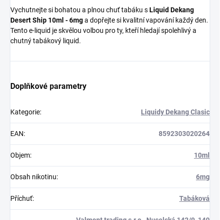
Vychutnejte si bohatou a plnou chuť tabáku s
Liquid Dekang
Desert Ship 10ml - 6mg
a dopřejte si kvalitní vapování každý den.
Tento e-liquid je skvělou volbou pro ty, kteří hledají spolehlivý a
chutný tabákový liquid.
Doplňkové parametry
Kategorie
:
Liquidy Dekang Clasic
EAN
:
8592303020264
Objem
:
10ml
Obsah nikotinu
:
6mg
Příchuť
:
Tabáková