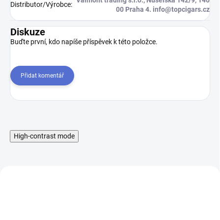
Valmont trading s.r.o., Nuselská 142/9, 140
Distributor/Výrobce
:
00 Praha 4. info@topcigars.cz
Diskuze
Buďte první, kdo napíše příspěvek k této položce.
Přidat komentář
High-contrast mode