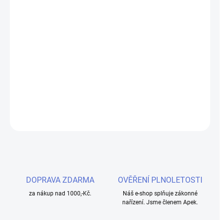
−
+
Přidat do košíku
Liquid Dekang Desert Ship 10ml - 6mg
je kvalitní e-liquid s
tabákovou příchutí, ideální pro milovníky autentického
tabákového zážitku. S obsahem nikotinu 6mg a objemem 10ml je
perfektní volbou pro každodenní vapování.
DETAILNÍ INFORMACE
ZEPTAT SE
HLÍDAT
DOPRAVA ZDARMA
OVĚŘENÍ PLNOLETOSTI
za nákup nad 1000,-Kč.
Náš e-shop splňuje zákonné
nařízení. Jsme členem Apek.