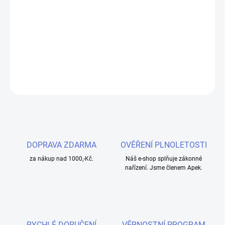
Liquid Drifter Bar Salts Kiwi Passionfruit Guava Ice 10ml - 20mg je
exotická náplň pro e-cigarety, která kombinuje lahodné kiwi,
marakuju a guavu s osvěžujícím ledovým nádechem. Perfektní
volba pro vapery hledající intenzivní chuť a rychlou vstřebatelnost
nikotinu.
DETAILNÍ INFORMACE
ZEPTAT SE
HLÍDAT
DOPRAVA ZDARMA
OVĚŘENÍ PLNOLETOSTI
za nákup nad 1000,-Kč.
Náš e-shop splňuje zákonné
nařízení. Jsme členem Apek.
RYCHLÉ DORUČENÍ
VĚRNOSTNÍ PROGRAM