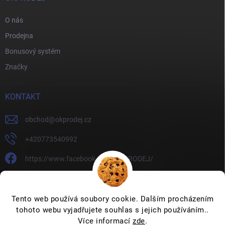
O nás
Prodejna
Bonusový systém
Značky
KONTAKT
obchod
@
okprodej.cz
+420773540992
https://www.facebook.com/OKPRODEJ/
okprodej
okprodej
Tento web používá soubory cookie. Dalším procházením
tohoto webu vyjadřujete souhlas s jejich používáním..
Více informací
zde
.