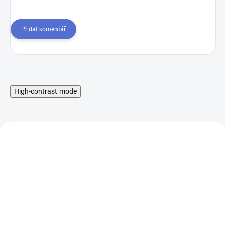
Přidat komentář
High-contrast mode
Liquid Aramax Nic Salt -
Booster IMPERIA Fifty