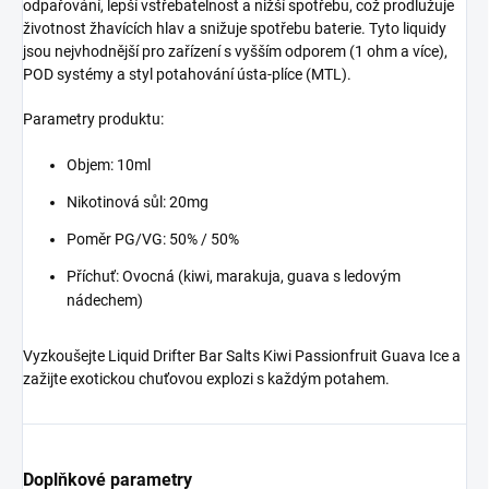
odpařování, lepší vstřebatelnost a nižší spotřebu, což prodlužuje
životnost žhavících hlav a snižuje spotřebu baterie. Tyto liquidy
jsou nejvhodnější pro zařízení s vyšším odporem (1 ohm a více),
POD systémy a styl potahování ústa-plíce (MTL).
Parametry produktu:
Objem: 10ml
Nikotinová sůl: 20mg
Poměr PG/VG: 50% / 50%
Příchuť: Ovocná (kiwi, marakuja, guava s ledovým
nádechem)
Vyzkoušejte Liquid Drifter Bar Salts Kiwi Passionfruit Guava Ice a
zažijte exotickou chuťovou explozi s každým potahem.
Doplňkové parametry