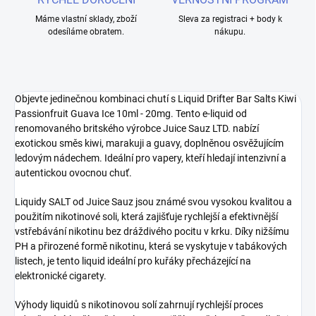
Máme vlastní sklady, zboží
Sleva za registraci + body k
odesíláme obratem.
nákupu.
Objevte jedinečnou kombinaci chutí s Liquid Drifter Bar Salts Kiwi
Passionfruit Guava Ice 10ml - 20mg. Tento e-liquid od
renomovaného britského výrobce Juice Sauz LTD. nabízí
exotickou směs kiwi, marakuji a guavy, doplněnou osvěžujícím
ledovým nádechem. Ideální pro vapery, kteří hledají intenzivní a
autentickou ovocnou chuť.
Liquidy SALT od Juice Sauz jsou známé svou vysokou kvalitou a
použitím nikotinové soli, která zajišťuje rychlejší a efektivnější
vstřebávání nikotinu bez dráždivého pocitu v krku. Díky nižšímu
PH a přirozené formě nikotinu, která se vyskytuje v tabákových
listech, je tento liquid ideální pro kuřáky přecházející na
elektronické cigarety.
Výhody liquidů s nikotinovou solí zahrnují rychlejší proces