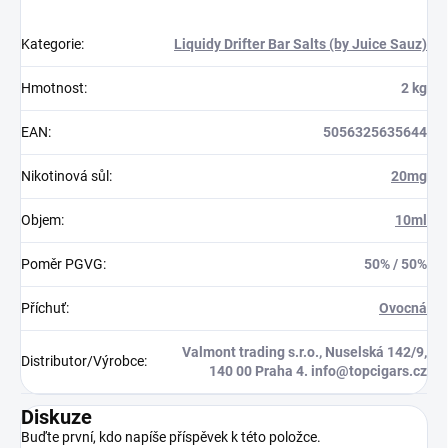
Kategorie
:
Liquidy Drifter Bar Salts (by Juice Sauz)
Hmotnost
:
2 kg
EAN
:
5056325635644
Nikotinová sůl
:
20mg
Objem
:
10ml
Poměr PGVG
:
50% / 50%
Příchuť
:
Ovocná
Valmont trading s.r.o., Nuselská 142/9,
Distributor/Výrobce
:
140 00 Praha 4. info@topcigars.cz
Diskuze
Buďte první, kdo napíše příspěvek k této položce.