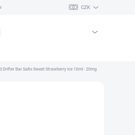
CZK
ční řád
PRÁZDNÝ KOŠÍK
NÁKUPNÍ
KOŠÍK
d Drifter Bar Salts Sweet Strawberry Ice 10ml - 20mg