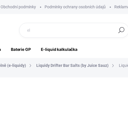
Obchodní podmínky
Podmínky ochrany osobních údajů
Reklama
Hledat
a
Baterie GP
E-liquid kalkulačka
lně (e-liquidy)
Liquidy Drifter Bar Salts (by Juice Sauz)
Liqui
ocení
ZNAČKA:
JUICE SAUZ
235 Kč
175 Kč
145 Kč bez DPH
Měrná
SKLADEM
cena: