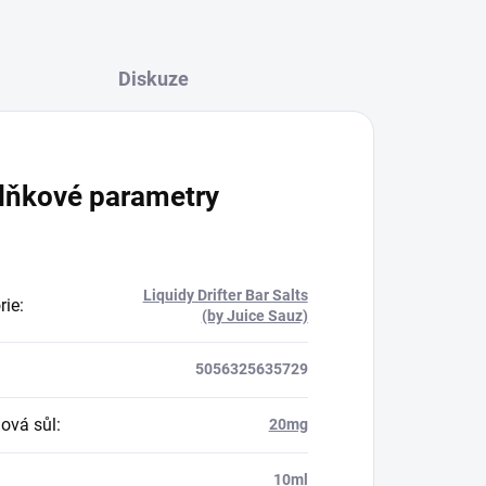
Diskuze
lňkové parametry
Liquidy Drifter Bar Salts
rie
:
(by Juice Sauz)
5056325635729
nová sůl
:
20mg
:
10ml