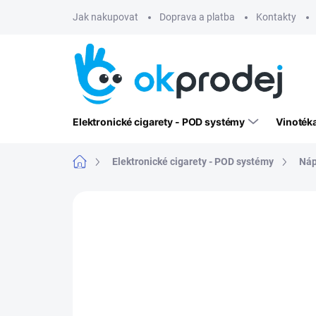
Přejít
Jak nakupovat
Doprava a platba
Kontakty
na
obsah
Elektronické cigarety - POD systémy
Vinoték
Domů
Elektronické cigarety - POD systémy
Náp
Neohodnoceno
Podrobnosti hodn