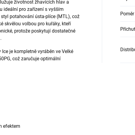
dlužuje životnost žhavících hlav a
ou ideální pro zařízení s vyšším
Poměr
styl potahování ústa-plíce (MTL), což
é skvělou volbou pro kuřáky, kteří
Příchu
ronické, protože poskytují dostatečné
.
Distri
y Ice je kompletně vyráběn ve Velké
50PG, což zaručuje optimální
ým efektem