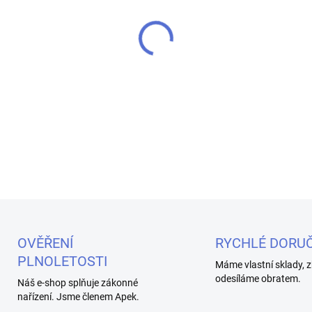
MŮŽEME DORUČIT DO:
7.8.20
−
+
Vyzkoušejte Liquid Drifter B
nikotinové soli. Sladká jaho
vapingový zážitek.
DETAILNÍ INFORMACE
OVĚŘENÍ
RYCHLÉ DORUČ
PLNOLETOSTI
Máme vlastní sklady, z
odesíláme obratem.
Náš e-shop splňuje zákonné
nařízení. Jsme členem Apek.