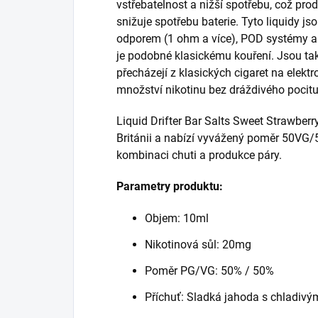
vstřebatelnost a nižší spotřebu, což pro
snižuje spotřebu baterie. Tyto liquidy js
odporem (1 ohm a více), POD systémy a 
je podobné klasickému kouření. Jsou tak
přecházejí z klasických cigaret na elekt
množství nikotinu bez dráždivého pocitu
Liquid Drifter Bar Salts Sweet Strawberr
Británii a nabízí vyvážený poměr 50VG/
kombinaci chuti a produkce páry.
Parametry produktu:
Objem: 10ml
Nikotinová sůl: 20mg
Poměr PG/VG: 50% / 50%
Příchuť: Sladká jahoda s chladiv