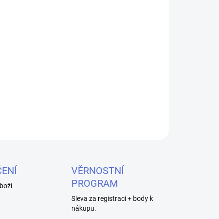
26
MOŽNOSTI DORUČENÍ
Přidat do košíku
ar Salts Sweet Strawberry Ice 10ml s 20mg
dová příchuť s chladivým efektem pro dokonalý
ZEPTAT SE
HLÍDAT
ENÍ
VĚRNOSTNÍ
PROGRAM
boží
Sleva za registraci + body k
nákupu.