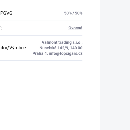
 PGVG
:
50% / 50%
ť
:
Ovocná
Valmont trading s.r.o.,
butor/Výrobce
:
Nuselská 142/9, 140 00
Praha 4. info@topcigars.cz