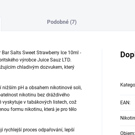
Podobné (7)
r Bar Salts Sweet Strawberry Ice 10ml -
Dop
ritského výrobce Juice Sauz LTD.
ěžujícím chladivým dozvukem, který
Katego
í nižším pH a obsahem nikotinové soli,
řebatelnost nikotinu bez dráždivého
ě vyskytuje v tabákových listech, což
EAN
:
nou formu nikotinu, která je pro tělo
Nikoti
í rychlejší proces odpařování, lepší
Objem