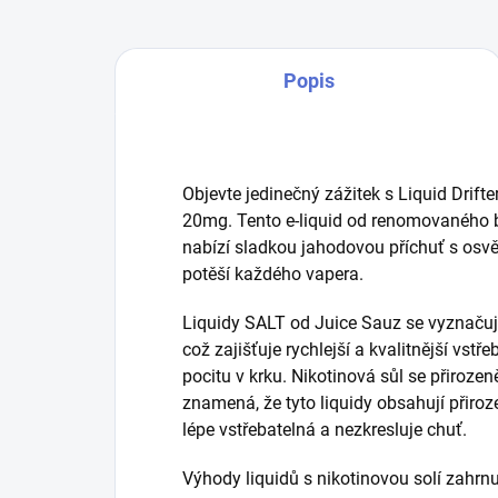
Popis
Objevte jedinečný zážitek s Liquid Drifte
20mg. Tento e-liquid od renomovaného b
nabízí sladkou jahodovou příchuť s osv
potěší každého vapera.
Liquidy SALT od Juice Sauz se vyznačuj
což zajišťuje rychlejší a kvalitnější vst
pocitu v krku. Nikotinová sůl se přirozen
znamená, že tyto liquidy obsahují přiroze
lépe vstřebatelná a nezkresluje chuť.
Výhody liquidů s nikotinovou solí zahrnuj