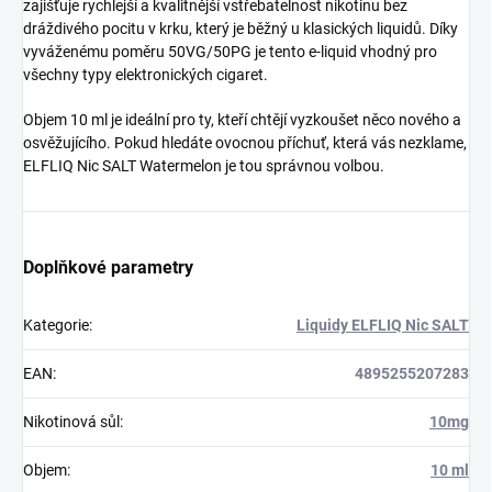
zajišťuje rychlejší a kvalitnější vstřebatelnost nikotinu bez
dráždivého pocitu v krku, který je běžný u klasických liquidů. Díky
vyváženému poměru 50VG/50PG je tento e-liquid vhodný pro
všechny typy elektronických cigaret.
Objem 10 ml je ideální pro ty, kteří chtějí vyzkoušet něco nového a
osvěžujícího. Pokud hledáte ovocnou příchuť, která vás nezklame,
ELFLIQ Nic SALT Watermelon je tou správnou volbou.
Doplňkové parametry
Kategorie
:
Liquidy ELFLIQ Nic SALT
EAN
:
4895255207283
Nikotinová sůl
:
10mg
Objem
:
10 ml