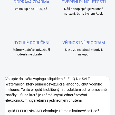
DOPRAVA ZDARMA
OVĚŘENÍ PLNOLETOSTI
za nákup nad 1000,-Kč.
Náš e-shop splňuje zákonné
nařízení. Jsme členem Apek.
RYCHLÉ DORUČENÍ
VĚRNOSTNÍ PROGRAM
Máme vlastní sklady, zboží
Sleva za registraci + body k
odesíláme obratem.
nákupu.
Vstupte do světa vapingu s liquidem ELFLIQ Nic SALT
Watermelon, který přináší osvěžující a lahodnou chuť vodního
melounu. Tento e-liquid je oblíbeným produktem od renomované
značky Elf Bar, která je známá svými jednorázovými
elektronickými cigaretami s jedinečnými chutěmi.
Liquid ELFLIQ Nic SALT obsahuje 10 mg nikotinové soli, což