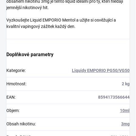
obsahem nikotinu 3mg je tento liquid ideální pro ty, kteří hledají
jemnější nikotinový hit.
Vyzkoušejte Liquid EMPORIO Mentol a užijte si osvěžující a
kvalitní vapingový zážitek každý den.
Doplňkové parametry
Kategorie
:
Liquidy EMPORIO PG50/VG50
Hmotnost
:
2 kg
EAN
:
8594173566644
Objem
:
10ml
Obsah nikotinu
:
3mg