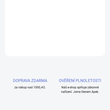
cena:
MOŽNOSTI
DORUČENÍ
Liquid EMPORIO Mentol 10ml s 3mg nikotinu nabízí vyvážený
poměr PG:VG 50:50 pro univerzální použití v e-cigaretách. Kvalita
zaručena certifikací ISO 9001 a francouzskou normou AFNOR.
DETAILNÍ INFORMACE
ZEPTAT SE
HLÍDAT
DOPRAVA ZDARMA
OVĚŘENÍ PLNOLETOSTI
za nákup nad 1000,-Kč.
Náš e-shop splňuje zákonné
nařízení. Jsme členem Apek.