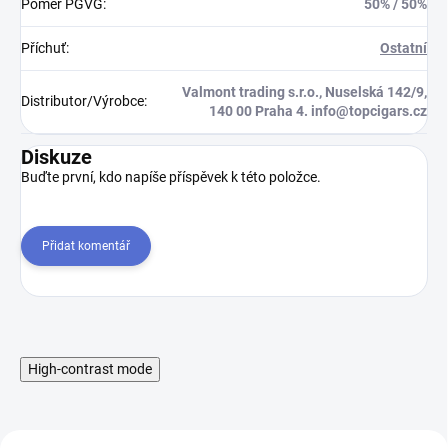
Poměr PGVG
:
50% / 50%
Příchuť
:
Ostatní
Valmont trading s.r.o., Nuselská 142/9,
Distributor/Výrobce
:
140 00 Praha 4. info@topcigars.cz
Diskuze
Buďte první, kdo napíše příspěvek k této položce.
Přidat komentář
High-contrast mode