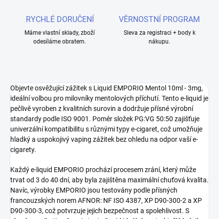
RYCHLÉ DORUČENÍ
VĚRNOSTNÍ PROGRAM
Máme vlastní sklady, zboží
Sleva za registraci + body k
odesíláme obratem.
nákupu.
Objevte osvěžující zážitek s Liquid EMPORIO Mentol 10ml - 3mg,
ideální volbou pro milovníky mentolových příchutí. Tento e-liquid je
pečlivě vyroben z kvalitních surovin a dodržuje přísné výrobní
standardy podle ISO 9001. Poměr složek PG:VG 50:50 zajišťuje
univerzální kompatibilitu s různými typy e-cigaret, což umožňuje
hladký a uspokojivý vaping zážitek bez ohledu na odpor vaší e-
cigarety.
Každý e-liquid EMPORIO prochází procesem zrání, který může
trvat od 3 do 40 dní, aby byla zajištěna maximální chuťová kvalita.
Navíc, výrobky EMPORIO jsou testovány podle přísných
francouzských norem AFNOR: NF ISO 4387, XP D90-300-2 a XP
D90-300-3, což potvrzuje jejich bezpečnost a spolehlivost. S