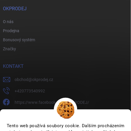
OKPRODEJ
O nás
Prodejna
Bonusový systém
Značky
KONTAKT
obchod
@
okprodej.cz
+420773540992
https://www.facebook.com/OKPRODEJ/
okprodej
okprodej
Tento web používá soubory cookie. Dalším procházením