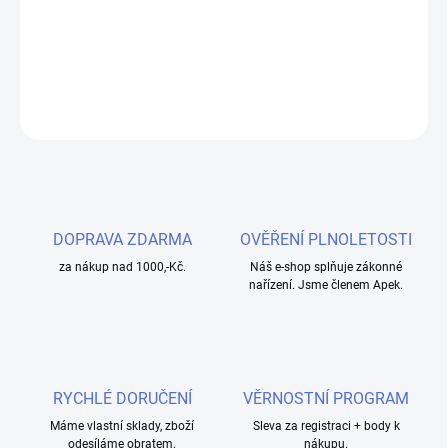
cigarety. Vyvážený poměr PG/VG 50/50 zajišťuje hladké vapování
bez dráždivého pocitu v krku.
DETAILNÍ INFORMACE
ZEPTAT SE
HLÍDAT
DOPRAVA ZDARMA
OVĚŘENÍ PLNOLETOSTI
za nákup nad 1000,-Kč.
Náš e-shop splňuje zákonné
nařízení. Jsme členem Apek.
RYCHLÉ DORUČENÍ
VĚRNOSTNÍ PROGRAM
Máme vlastní sklady, zboží
Sleva za registraci + body k
odesíláme obratem.
nákupu.