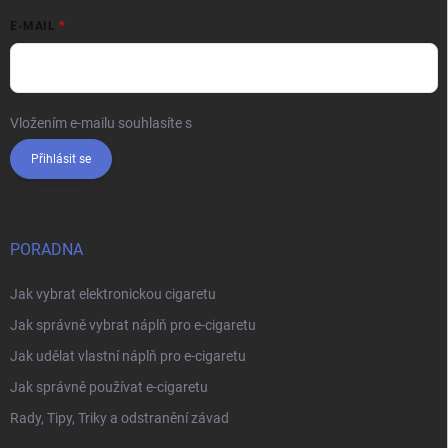
E-MAIL
Vložením e-mailu souhlasíte s
podmínkami ochrany osobních údajů
Přihlásit se
PORADNA
Jak vybrat elektronickou cigaretu
Jak správně vybrat náplň pro e-cigaretu
Jak udělat vlastní náplň pro e-cigaretu
Jak správně používat e-cigaretu
Rady, Tipy, Triky a odstranění závad