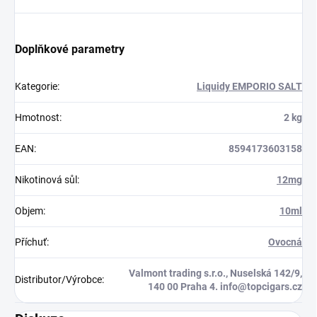
Doplňkové parametry
Kategorie
:
Liquidy EMPORIO SALT
Hmotnost
:
2 kg
EAN
:
8594173603158
Nikotinová sůl
:
12mg
Objem
:
10ml
Příchuť
:
Ovocná
Valmont trading s.r.o., Nuselská 142/9,
Distributor/Výrobce
:
140 00 Praha 4. info@topcigars.cz