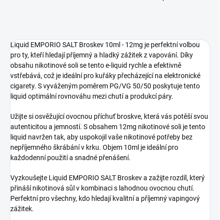
Liquid EMPORIO SALT Broskev 10ml - 12mg je perfektní volbou
pro ty, kteří hledají příjemný a hladký zážitek z vapování. Díky
obsahu nikotinové soli se tento e-liquid rychle a efektivně
vstřebává, což je ideální pro kuřáky přecházející na elektronické
cigarety. S vyváženým poměrem PG/VG 50/50 poskytuje tento
liquid optimální rovnováhu mezi chutí a produkcí páry.
Užijte si osvěžující ovocnou příchuť broskve, která vás potěší svou
autenticitou a jemností. S obsahem 12mg nikotinové soli je tento
liquid navržen tak, aby uspokojil vaše nikotinové potřeby bez
nepříjemného škrábání v krku. Objem 10ml je ideální pro
každodenní použití a snadné přenášení.
Vyzkoušejte Liquid EMPORIO SALT Broskev a zažijte rozdíl, který
přináší nikotinová sůl v kombinaci s lahodnou ovocnou chutí.
Perfektní pro všechny, kdo hledají kvalitní a příjemný vapingový
zážitek.