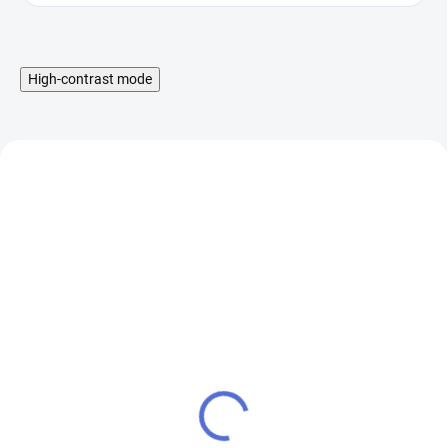
High-contrast mode
Liquid Aramax Nic Salt -
Booster IMPERIA Fifty
Raspberry Straw 10ml,
PG50-VG50 5x10ml-
10mg
20mg
199 Kč
649 Kč
SKLADEM
SKLADEM
164 Kč bez DPH
536 Kč bez DPH