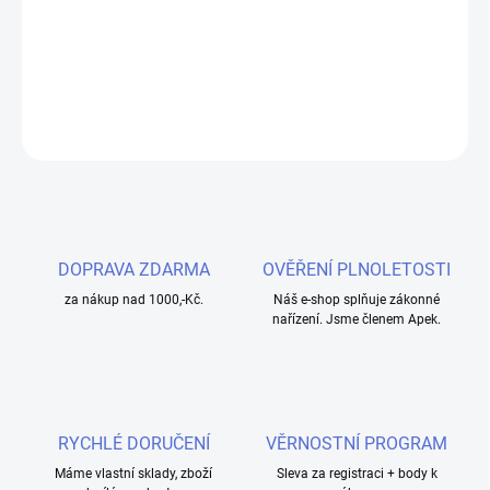
Objevte osvěžující kombinaci červeného pomeranče, citrusů a
guavy s Liquid Just Juice SALT. Perfektní volba pro milovníky
ovocných e-liquidů s nikotinovou solí.
DETAILNÍ INFORMACE
ZEPTAT SE
HLÍDAT
DOPRAVA ZDARMA
OVĚŘENÍ PLNOLETOSTI
za nákup nad 1000,-Kč.
Náš e-shop splňuje zákonné
nařízení. Jsme členem Apek.
RYCHLÉ DORUČENÍ
VĚRNOSTNÍ PROGRAM
Máme vlastní sklady, zboží
Sleva za registraci + body k