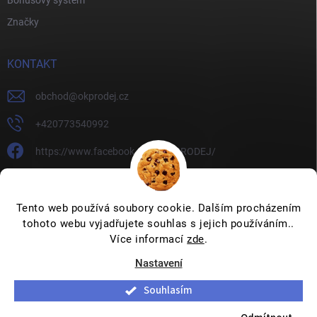
Značky
KONTAKT
obchod
@
okprodej.cz
+420773540992
https://www.facebook.com/OKPRODEJ/
okprodej
okprodej
Tento web používá soubory cookie. Dalším procházením
tohoto webu vyjadřujete souhlas s jejich používáním..
Více informací
zde
.
Nastavení
Copyright 2026
OKPRODEJ.CZ
. Všechna práva vyhrazena.
Upravit
nastavení cookies
Souhlasím
Vytvořil Shoptet