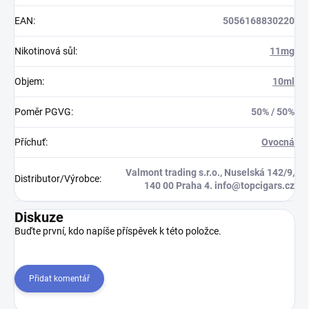
EAN
:
5056168830220
Nikotinová sůl
:
11mg
Objem
:
10ml
Poměr PGVG
:
50% / 50%
Příchuť
:
Ovocná
Valmont trading s.r.o., Nuselská 142/9,
Distributor/Výrobce
:
140 00 Praha 4. info@topcigars.cz
Diskuze
Buďte první, kdo napíše příspěvek k této položce.
Přidat komentář