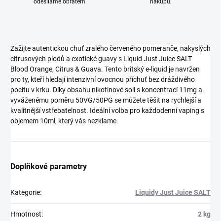
odesíláme obratem.
nákupu.
Zažijte autentickou chuť zralého červeného pomeranče, nakyslých
citrusových plodů a exotické guavy s Liquid Just Juice SALT
Blood Orange, Citrus & Guava. Tento britský e-liquid je navržen
pro ty, kteří hledají intenzivní ovocnou příchuť bez dráždivého
pocitu v krku. Díky obsahu nikotinové soli s koncentrací 11mg a
vyváženému poměru 50VG/50PG se můžete těšit na rychlejší a
kvalitnější vstřebatelnost. Ideální volba pro každodenní vaping s
objemem 10ml, který vás nezklame.
Doplňkové parametry
Kategorie
:
Liquidy Just Juice SALT
Hmotnost
:
2 kg