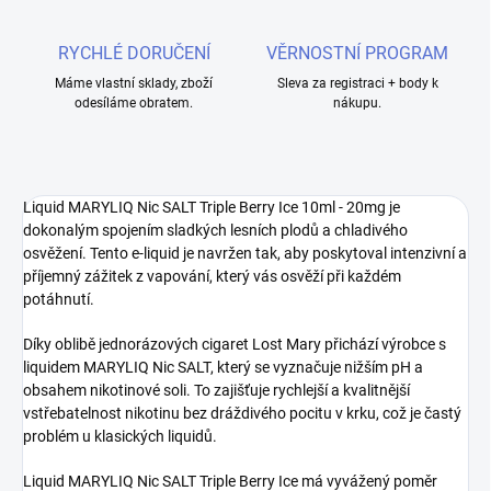
RYCHLÉ DORUČENÍ
VĚRNOSTNÍ PROGRAM
Máme vlastní sklady, zboží
Sleva za registraci + body k
odesíláme obratem.
nákupu.
Liquid MARYLIQ Nic SALT Triple Berry Ice 10ml - 20mg je
dokonalým spojením sladkých lesních plodů a chladivého
osvěžení. Tento e-liquid je navržen tak, aby poskytoval intenzivní a
příjemný zážitek z vapování, který vás osvěží při každém
potáhnutí.
Díky oblibě jednorázových cigaret Lost Mary přichází výrobce s
liquidem MARYLIQ Nic SALT, který se vyznačuje nižším pH a
obsahem nikotinové soli. To zajišťuje rychlejší a kvalitnější
vstřebatelnost nikotinu bez dráždivého pocitu v krku, což je častý
problém u klasických liquidů.
Liquid MARYLIQ Nic SALT Triple Berry Ice má vyvážený poměr