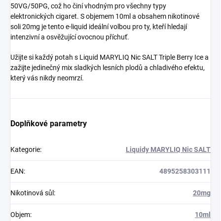
50VG/50PG, což ho činí vhodným pro všechny typy
elektronických cigaret. S objemem 10ml a obsahem nikotinové
soli 20mg je tento e-liquid ideální volbou pro ty, kteří hledají
intenzivní a osvěžující ovocnou příchuť.
Užijte si každý potah s Liquid MARYLIQ Nic SALT Triple Berry Ice a
zažijte jedinečný mix sladkých lesních plodů a chladivého efektu,
který vás nikdy neomrzí.
Doplňkové parametry
Kategorie
:
Liquidy MARYLIQ Nic SALT
EAN
:
4895258303111
Nikotinová sůl
:
20mg
Objem
:
10ml