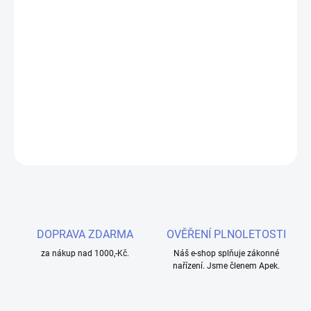
cena:
MOŽNOSTI
DORUČENÍ
Objevte osvěžující zážitek s Liquid MARYLIQ Nic SALT Triple Berry
Ice 10ml - 20mg. Vyvážený mix sladkých lesních plodů s chladivým
efektem, ideální pro všechny typy elektronických cigaret.
DETAILNÍ INFORMACE
ZEPTAT SE
HLÍDAT
DOPRAVA ZDARMA
OVĚŘENÍ PLNOLETOSTI
za nákup nad 1000,-Kč.
Náš e-shop splňuje zákonné
nařízení. Jsme členem Apek.