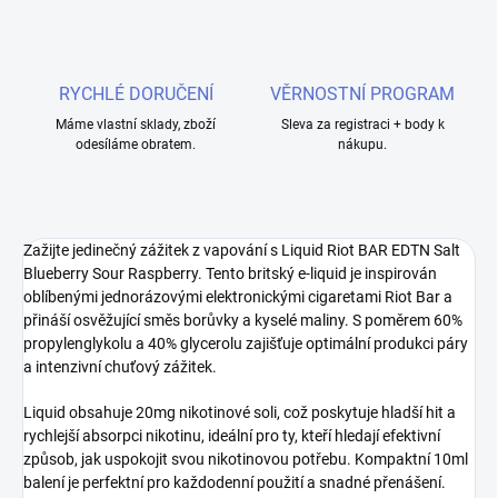
RYCHLÉ DORUČENÍ
VĚRNOSTNÍ PROGRAM
Máme vlastní sklady, zboží
Sleva za registraci + body k
odesíláme obratem.
nákupu.
Zažijte jedinečný zážitek z vapování s Liquid Riot BAR EDTN Salt
Blueberry Sour Raspberry. Tento britský e-liquid je inspirován
oblíbenými jednorázovými elektronickými cigaretami Riot Bar a
přináší osvěžující směs borůvky a kyselé maliny. S poměrem 60%
propylenglykolu a 40% glycerolu zajišťuje optimální produkci páry
a intenzivní chuťový zážitek.
Liquid obsahuje 20mg nikotinové soli, což poskytuje hladší hit a
rychlejší absorpci nikotinu, ideální pro ty, kteří hledají efektivní
způsob, jak uspokojit svou nikotinovou potřebu. Kompaktní 10ml
balení je perfektní pro každodenní použití a snadné přenášení.