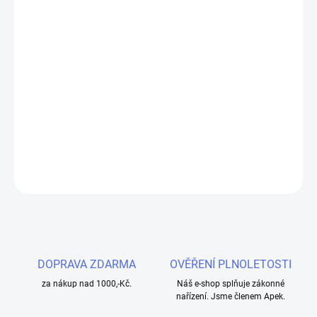
DORUČENÍ
−
+
Přidat do košíku
Objevte osvěžující kombinaci borůvky a malin s Liquid Riot BAR
EDTN Salt Blueberry Sour Raspberry. Tento e-liquid s nikotinovou
solí nabízí intenzivní ovocnou chuť v praktickém 10ml balení.
DETAILNÍ INFORMACE
ZEPTAT SE
HLÍDAT
DOPRAVA ZDARMA
OVĚŘENÍ PLNOLETOSTI
za nákup nad 1000,-Kč.
Náš e-shop splňuje zákonné
nařízení. Jsme členem Apek.