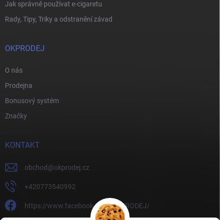
Jak správně používat e-cigaretu
Rady, Tipy, Triky a odstranění závad
OKPRODEJ
O nás
Prodejna
Bonusový systém
Značky
KONTAKT
obchod
@
okprodej.cz
+420773540992
https://www.facebook.com/OKPRODEJ/