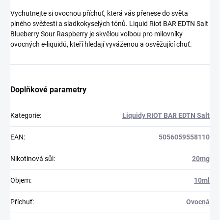
Vychutnejte si ovocnou příchuť, která vás přenese do světa
plného svěžesti a sladkokyselých tónů. Liquid Riot BAR EDTN Salt
Blueberry Sour Raspberry je skvělou volbou pro milovníky
ovocných e-liquidů, kteří hledají vyváženou a osvěžující chuť.
Doplňkové parametry
Kategorie
:
Liquidy RIOT BAR EDTN Salt
EAN
:
5056059558110
Nikotinová sůl
:
20mg
Objem
:
10ml
Příchuť
:
Ovocná