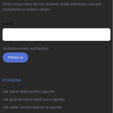
Vložte svůj e-mail a my vám budeme zasílat informace o nových
produktech na našem e-shopu.
E-MAIL
Vložením e-mailu souhlasíte s
podmínkami ochrany osobních údajů
Přihlásit se
PORADNA
Jak vybrat elektronickou cigaretu
Jak správně vybrat náplň pro e-cigaretu
Jak udělat vlastní náplň pro e-cigaretu