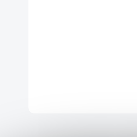
Liquid Riot BAR EDTN Salt Strawberry
Maxx (Jahodový energiťák) 10ml-
20mg
189 Kč
SKLADEM
156 Kč bez DPH
Cena po přihlášení
180 Kč
Objevte osvěžující chuť jahodového energiťáku s
Liquid Riot BAR EDTN Salt Strawberry Maxx.
Tento 10ml e-liquid s 20mg nikotinové soli vás
přenese do světa intenzivních ovocných zážitků.
Do košíku