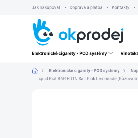
Přejít
Jak nakupovat
Doprava a platba
Kontakty
na
obsah
Elektronické cigarety - POD systémy
Vinoték
Domů
Elektronické cigarety - POD systémy
Náp
Liquid Riot BAR EDTN Salt Pink Lemonade (Růžová 
Neohodnoceno
Podrobnosti hodn