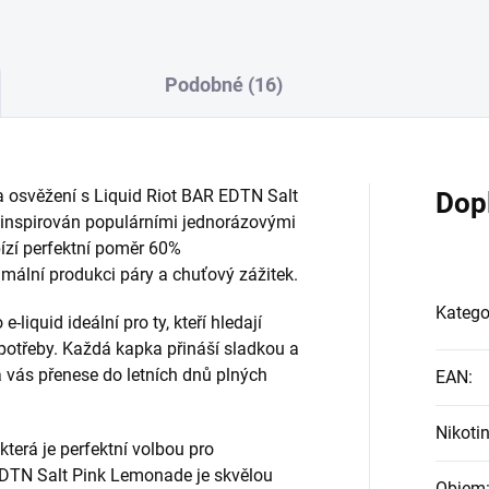
Podobné (16)
a osvěžení s Liquid Riot BAR EDTN Salt
Dop
e inspirován populárními jednorázovými
bízí perfektní poměr 60%
imální produkci páry a chuťový zážitek.
Katego
liquid ideální pro ty, kteří hledají
 potřeby. Každá kapka přináší sladkou a
á vás přenese do letních dnů plných
EAN
:
Nikoti
která je perfektní volbou pro
EDTN Salt Pink Lemonade je skvělou
Objem