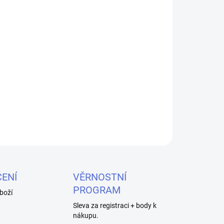
026
MOŽNOSTI DORUČENÍ
Přidat do košíku
vé limonády s Liquid Riot BAR EDTN Salt - 10ml
li pro intenzivní zážitek z vapování.
ZEPTAT SE
HLÍDAT
ENÍ
VĚRNOSTNÍ
PROGRAM
boží
Sleva za registraci + body k
nákupu.