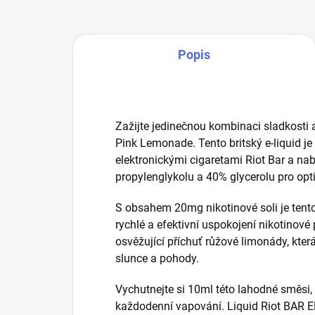
Popis
Zažijte jedinečnou kombinaci sladkosti 
Pink Lemonade. Tento britský e-liquid j
elektronickými cigaretami Riot Bar a na
propylenglykolu a 40% glycerolu pro opt
S obsahem 20mg nikotinové soli je tento e-
rychlé a efektivní uspokojení nikotinové
osvěžující příchuť růžové limonády, kter
slunce a pohody.
Vychutnejte si 10ml této lahodné směsi, 
každodenní vapování. Liquid Riot BAR 