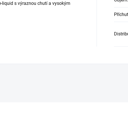
 e-liquid s výraznou chutí a vysokým
Příchu
Distri