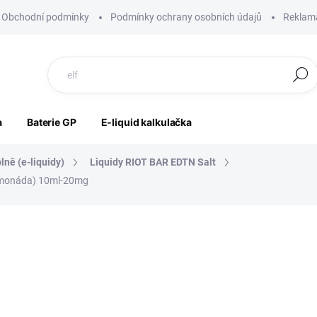
Obchodní podmínky
Podmínky ochrany osobních údajů
Reklama
Hledat
a
Baterie GP
E-liquid kalkulačka
lně (e-liquidy)
Liquidy RIOT BAR EDTN Salt
limonáda) 10ml-20mg
ocení
ZNAČKA:
RIOT LABS
239 Kč
189 Kč
156 Kč bez DPH
Měrná
SKLADEM