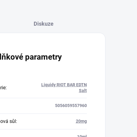
Diskuze
lňkové parametry
Liquidy RIOT BAR EDTN
rie
:
Salt
5056059557960
nová sůl
:
20mg
:
10ml