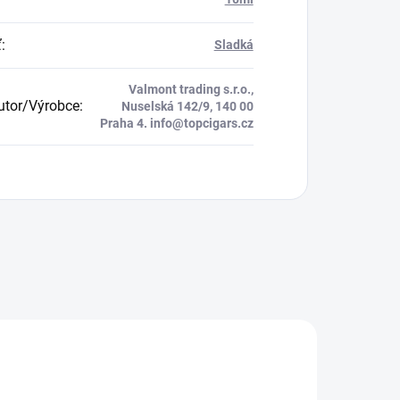
ť
:
Sladká
Valmont trading s.r.o.,
butor/Výrobce
:
Nuselská 142/9, 140 00
Praha 4. info@topcigars.cz