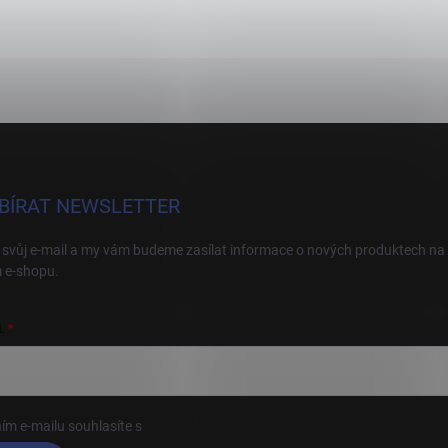
BÍRAT NEWSLETTER
 svůj e-mail a my vám budeme zasílat informace o nových produktech na
 e-shopu.
L
ím e-mailu souhlasíte s
podmínkami ochrany osobních údajů