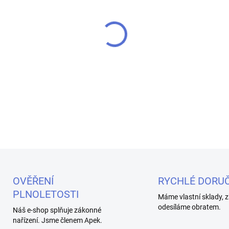
cena:
MŮŽEME DORUČIT DO:
10.8.2
−
+
Objevte osvěžující chuť růžo
e-liquid s 20mg nikotinové so
DETAILNÍ INFORMACE
OVĚŘENÍ
RYCHLÉ DORUČ
PLNOLETOSTI
Máme vlastní sklady, z
odesíláme obratem.
Náš e-shop splňuje zákonné
nařízení. Jsme členem Apek.