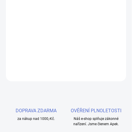
−
+
Přidat do košíku
Zažijte vzrušující nával svěžesti s e-liquidem LIQUA Elements
Menthol. Tento liquid je navržen pro ty, kteří touží po osvěžující,
chladivé chuti mentolu, a nabízí jemný a osvěžující zážitek při
každém potáhnutí.
DETAILNÍ INFORMACE
ZEPTAT SE
HLÍDAT
DOPRAVA ZDARMA
OVĚŘENÍ PLNOLETOSTI
za nákup nad 1000,-Kč.
Náš e-shop splňuje zákonné
nařízení. Jsme členem Apek.