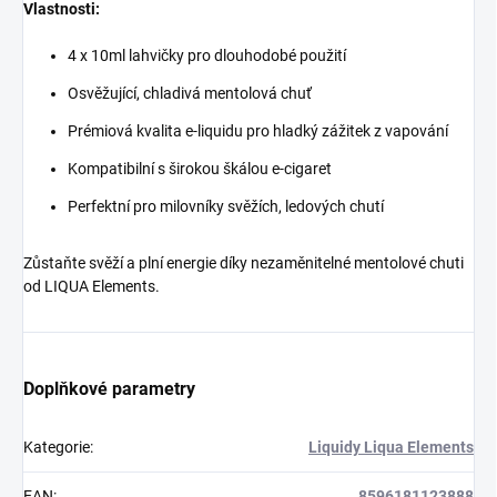
Vlastnosti:
4 x 10ml lahvičky pro dlouhodobé použití
Osvěžující, chladivá mentolová chuť
Prémiová kvalita e-liquidu pro hladký zážitek z vapování
Kompatibilní s širokou škálou e-cigaret
Perfektní pro milovníky svěžích, ledových chutí
Zůstaňte svěží a plní energie díky nezaměnitelné mentolové chuti
od LIQUA Elements.
Doplňkové parametry
Kategorie
:
Liquidy Liqua Elements
EAN
:
8596181123888