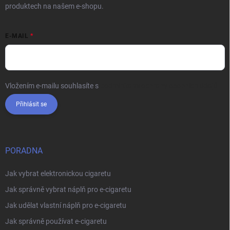
produktech na našem e-shopu.
E-MAIL
Vložením e-mailu souhlasíte s
podmínkami ochrany osobních údajů
Přihlásit se
PORADNA
Jak vybrat elektronickou cigaretu
Jak správně vybrat náplň pro e-cigaretu
Jak udělat vlastní náplň pro e-cigaretu
Jak správně používat e-cigaretu