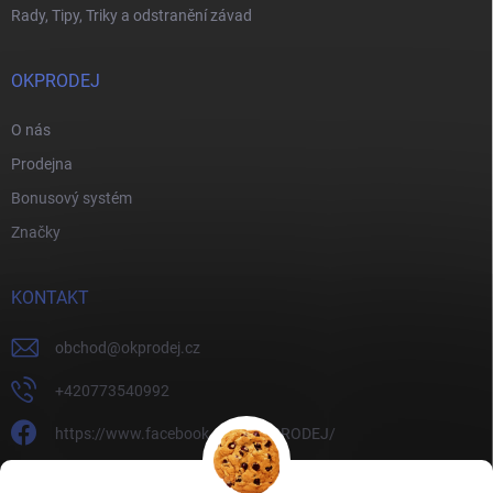
Rady, Tipy, Triky a odstranění závad
OKPRODEJ
O nás
Prodejna
Bonusový systém
Značky
KONTAKT
obchod
@
okprodej.cz
+420773540992
https://www.facebook.com/OKPRODEJ/
okprodej