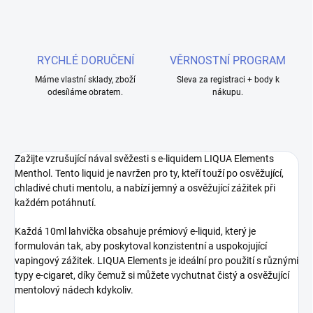
RYCHLÉ DORUČENÍ
VĚRNOSTNÍ PROGRAM
Máme vlastní sklady, zboží
Sleva za registraci + body k
odesíláme obratem.
nákupu.
Zažijte vzrušující nával svěžesti s e-liquidem LIQUA Elements
Menthol. Tento liquid je navržen pro ty, kteří touží po osvěžující,
chladivé chuti mentolu, a nabízí jemný a osvěžující zážitek při
každém potáhnutí.
Každá 10ml lahvička obsahuje prémiový e-liquid, který je
formulován tak, aby poskytoval konzistentní a uspokojující
vapingový zážitek. LIQUA Elements je ideální pro použití s různými
typy e-cigaret, díky čemuž si můžete vychutnat čistý a osvěžující
mentolový nádech kdykoliv.