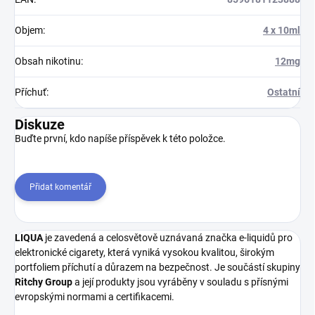
Objem
:
4 x 10ml
Obsah nikotinu
:
12mg
Příchuť
:
Ostatní
Diskuze
Buďte první, kdo napíše příspěvek k této položce.
Přidat komentář
LIQUA
je zavedená a celosvětově uznávaná značka e-liquidů pro
elektronické cigarety, která vyniká vysokou kvalitou, širokým
portfoliem příchutí a důrazem na bezpečnost. Je součástí skupiny
Ritchy Group
a její produkty jsou vyráběny v souladu s přísnými
evropskými normami a certifikacemi.