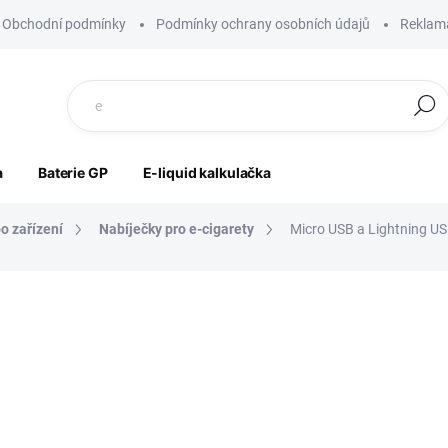
Obchodní podmínky
Podmínky ochrany osobních údajů
Reklama
Hledat
a
Baterie GP
E-liquid kalkulačka
o zařízení
Nabíječky pro e-cigarety
Micro USB a Lightning USB
ocení
ZNAČKA:
AVATAR
149 Kč
85 Kč
70 Kč bez DPH
Měrná
SKLADEM
cena: