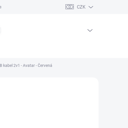
CZK
ční řád
PRÁZDNÝ KOŠÍK
NÁKUPNÍ
KOŠÍK
 kabel 2v1 - Avatar - Červená