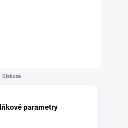
Do košíku
ým
Ideální společník na cesty. Avatar
ří
USB nabíječka do auta nabízí
650.
kromě malých rozměrů také dva
e
USB porty. První s výstupem 1A a
druhý zvládne dokonce 2.4A.
Nabíjet tak můžete...
Diskuze
lňkové parametry