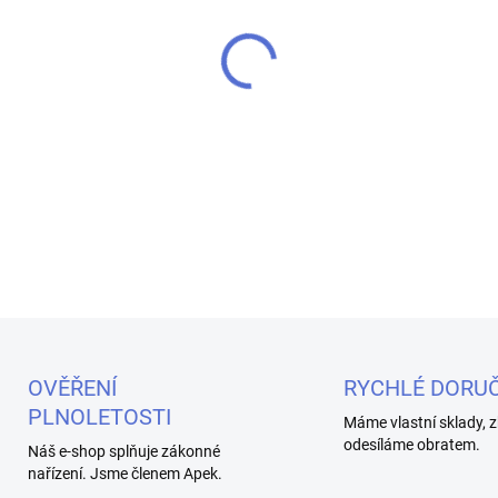
MŮŽEME DORUČIT DO:
11.8.2
−
+
Jeden kabel, dva konektory. 
bezproblémové používání jak 
zařízení s micro USB portem.
DETAILNÍ INFORMACE
OVĚŘENÍ
RYCHLÉ DORUČ
PLNOLETOSTI
Máme vlastní sklady, z
odesíláme obratem.
Náš e-shop splňuje zákonné
nařízení. Jsme členem Apek.