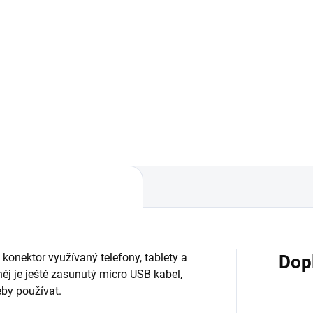
Do košíku
Do košíku
tar Power Banka s krásným
Avatar Power Banka s krásn
ignem nabízí vysokou
designem nabízí vysokou
acitu 6000mAh v podobě tří
kapacitu 6000mAh v podobě t
grovaných baterií typu 18650.
integrovaných baterií typu 18
le a bezpečně tak nabijete
Rychle a bezpečně tak nabijet
n svou elektronickou...
nejen svou elektronickou...
konektor využívaný telefony, tablety a
Dop
ěj je ještě zasunutý micro USB kabel,
eby používat.