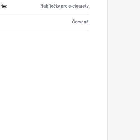
rie
:
Nabíječky pro e-cigarety
Červená