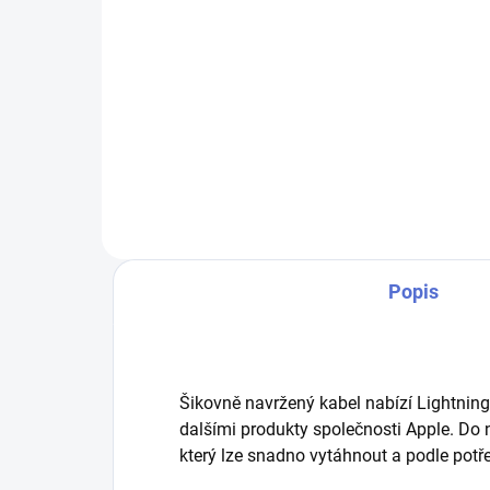
Do košíku
Ava
des
Kvalitní inteligentní adaptér od
kap
společnosti Avatar přichází s
inte
technologií Qualcomm Quick
Rych
Charge 2.0, je tak schopný nabíjet
neje
vybrané produkty až o 75%
rychleji než běžné...
Popis
Šikovně navržený kabel nabízí Lightning 
dalšími produkty společnosti Apple. Do n
který lze snadno vytáhnout a podle potř