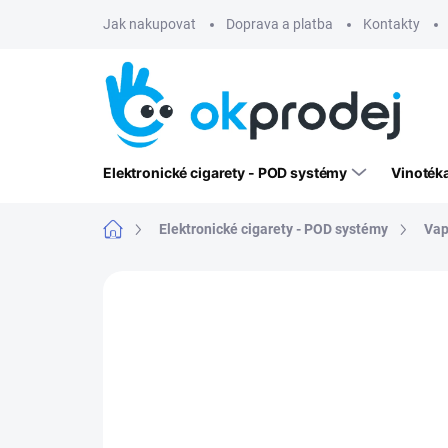
Přejít
Jak nakupovat
Doprava a platba
Kontakty
na
obsah
Elektronické cigarety - POD systémy
Vinoték
Domů
Elektronické cigarety - POD systémy
Vap
Neohodnoceno
Podrobnosti hodn