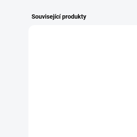
Související produkty
VÝPRO
SKLADEM
Univerzální USB-AC
Po
adaptér Avatar Quick
60
Charge 2.0 - Bílá
28
155 Kč
236
128 Kč bez DPH