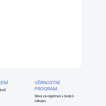
026
MOŽNOSTI DORUČENÍ
Přidat do košíku
Avatar Lightning a Micro USB kabel 2v1 nabízí
s výrobky Apple, tak s celou řadou dalších
ZEPTAT SE
HLÍDAT
ENÍ
VĚRNOSTNÍ
PROGRAM
boží
Sleva za registraci + body k
nákupu.