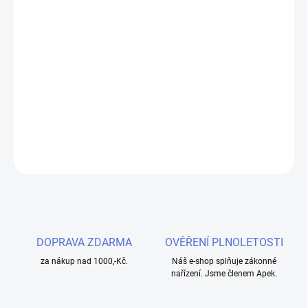
DORUČENÍ
−
+
Přidat do košíku
Náhradní žhavící hlava určená pro KangerTech CLTANK, CUPTI a
EVOD PRO.
DETAILNÍ INFORMACE
ZEPTAT SE
HLÍDAT
DOPRAVA ZDARMA
OVĚŘENÍ PLNOLETOSTI
za nákup nad 1000,-Kč.
Náš e-shop splňuje zákonné
nařízení. Jsme členem Apek.