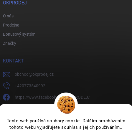
OKPRODEJ
O nás
Prodejna
Bonusový systém
Značky
KONTAKT
obchod
@
okprodej.cz
+420773540992
https://www.facebook.com/OKPRODEJ/
okprodej
okprodej
Tento web používá soubory cookie. Dalším procházením
tohoto webu vyjadřujete souhlas s jejich používáním..