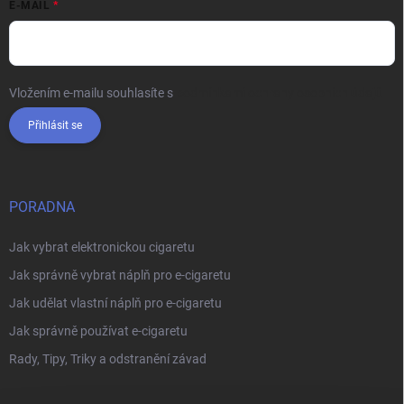
E-MAIL
Vložením e-mailu souhlasíte s
podmínkami ochrany osobních údajů
Přihlásit se
PORADNA
Jak vybrat elektronickou cigaretu
Jak správně vybrat náplň pro e-cigaretu
Jak udělat vlastní náplň pro e-cigaretu
Jak správně používat e-cigaretu
Rady, Tipy, Triky a odstranění závad