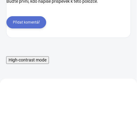
Buďte první, kdo napíše příspěvek k této položce.
Přidat komentář
High-contrast mode
Náhradní žhavící hlava
Náhradní žhavící hlava