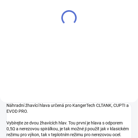
clearomizér - 2ml -
Červená
325 Kč
269 Kč bez DPH
Detail
Zcela nový typ nízkoodporového
tanku z dílny Kangertech. CLTank,
tedy „child lock tank“ (tank s
dětskou pojistkou) se vyznačuje
především svým systémem
horního plnění. Na...
Náhradní žhavící hlava určená pro KangerTech CLTANK, CUPTI a
EVOD PRO.
Vybírejte ze dvou žhavících hlav. Tou první je hlava s odporem
0,5Ω a nerezovou spirálkou, je tak možné ji použít jak v klasickém
režimu pro výkon, tak v teplotním režimu pro nerezovou ocel.