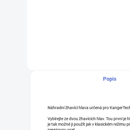
Detail
Zcela nový typ nízkoodporového
tanku z dílny Kangertech. CLTank,
tedy „child lock tank“ (tank s
dětskou pojistkou) se vyznačuje
především svým systémem
horního plnění. Na...
Popis
Náhradní žhavící hlava určená pro KangerTe
Vybírejte ze dvou žhavících hlav. Tou první je
je tak možné ji použít jak v klasickém režimu p
nerezovou ocel.