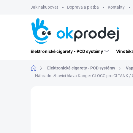
Přejít
Jak nakupovat
Doprava a platba
Kontakty
na
obsah
Elektronické cigarety - POD systémy
Vinoték
Domů
Elektronické cigarety - POD systémy
Vap
Náhradní žhavící hlava Kanger CLOCC pro CLTANK /
Neohodnoceno
Podrobnosti hodn