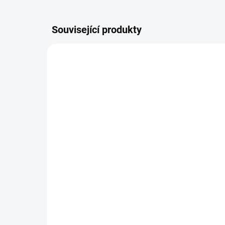
Související produkty
MOMENTÁLNĚ NEDOSTUPNÉ
KangerTech CLTANK
clearomizér - 2ml -
Červená
325 Kč
269 Kč bez DPH