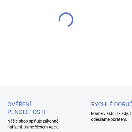
cena:
MŮŽEME DORUČIT DO:
11.8.2
−
+
Náhradní žhavící hlava urč
DETAILNÍ INFORMACE
OVĚŘENÍ
RYCHLÉ DORUČ
PLNOLETOSTI
Máme vlastní sklady, z
odesíláme obratem.
Náš e-shop splňuje zákonné
nařízení. Jsme členem Apek.