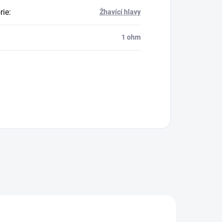
rie
:
Žhavící hlavy
1 ohm