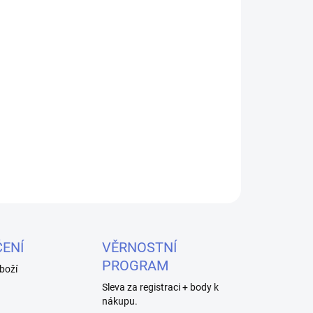
026
MOŽNOSTI DORUČENÍ
Přidat do košíku
ená pro KangerTech CLTANK, CUPTI a EVOD PRO.
ZEPTAT SE
HLÍDAT
ENÍ
VĚRNOSTNÍ
PROGRAM
boží
Sleva za registraci + body k
nákupu.