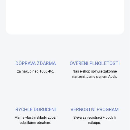
Perfektní poměr 50:50 pro optimální chuť a dýmivost.
DETAILNÍ INFORMACE
ZEPTAT SE
HLÍDAT
DOPRAVA ZDARMA
OVĚŘENÍ PLNOLETOSTI
za nákup nad 1000,-Kč.
Náš e-shop splňuje zákonné
nařízení. Jsme členem Apek.
RYCHLÉ DORUČENÍ
VĚRNOSTNÍ PROGRAM
Máme vlastní sklady, zboží
Sleva za registraci + body k
odesíláme obratem.
nákupu.