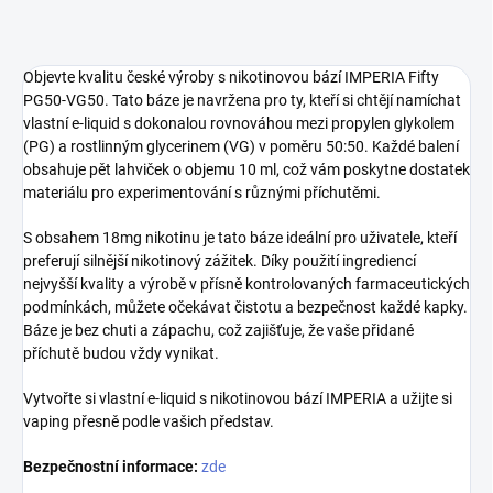
Objevte kvalitu české výroby s nikotinovou bází IMPERIA Fifty
PG50-VG50. Tato báze je navržena pro ty, kteří si chtějí namíchat
vlastní e-liquid s dokonalou rovnováhou mezi propylen glykolem
(PG) a rostlinným glycerinem (VG) v poměru 50:50. Každé balení
obsahuje pět lahviček o objemu 10 ml, což vám poskytne dostatek
materiálu pro experimentování s různými příchutěmi.
S obsahem 18mg nikotinu je tato báze ideální pro uživatele, kteří
preferují silnější nikotinový zážitek. Díky použití ingrediencí
nejvyšší kvality a výrobě v přísně kontrolovaných farmaceutických
podmínkách, můžete očekávat čistotu a bezpečnost každé kapky.
Báze je bez chuti a zápachu, což zajišťuje, že vaše přidané
příchutě budou vždy vynikat.
Vytvořte si vlastní e-liquid s nikotinovou bází IMPERIA a užijte si
vaping přesně podle vašich představ.
Bezpečnostní informace:
zde