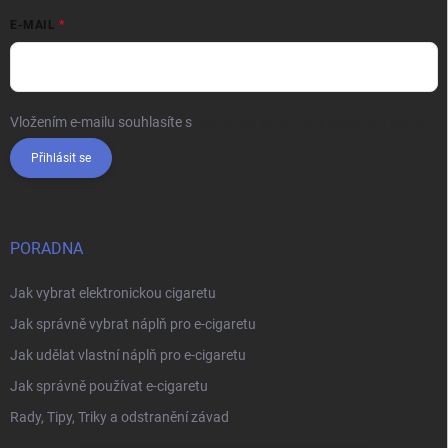
E-MAIL
Vložením e-mailu souhlasíte s
podmínkami ochrany osobních údajů
Přihlásit se
PORADNA
Jak vybrat elektronickou cigaretu
Jak správně vybrat náplň pro e-cigaretu
Jak udělat vlastní náplň pro e-cigaretu
Jak správně používat e-cigaretu
Rady, Tipy, Triky a odstranění závad