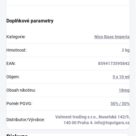
Doplňkové parametry
Kategorie
:
Nico Base Imperia
Hmotnost
:
2 kg
EAN
:
8594173595842
Objem
:
5 x 10 ml
Obsah nikotinu
:
18mg
Poměr PGVG
:
50% / 50%
Valmont trading s.r.o., Nuselská 142/9,
Distributor/Výrobce
:
140 00 Praha 4. info@topcigars.cz