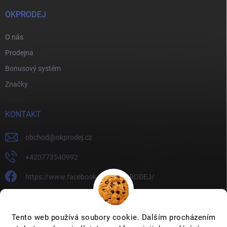
OKPRODEJ
O nás
Prodejna
Bonusový systém
Značky
KONTAKT
obchod
@
okprodej.cz
+420773540992
https://www.facebook.com/OKPRODEJ/
okprodej
okprodej
Tento web používá soubory cookie. Dalším procházením