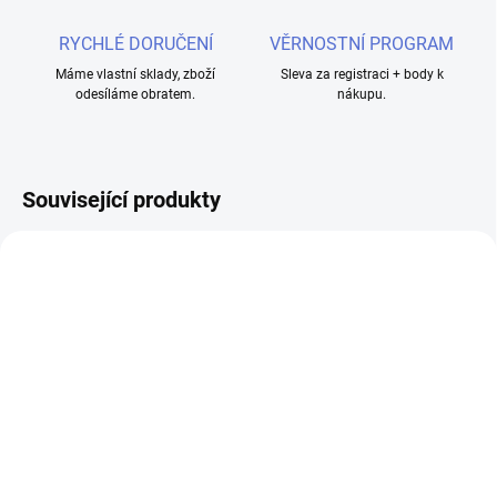
RYCHLÉ DORUČENÍ
VĚRNOSTNÍ PROGRAM
Máme vlastní sklady, zboží
Sleva za registraci + body k
odesíláme obratem.
nákupu.
Související produkty
SKLADEM
SKLADEM
OXVA NeXLIM CL
OXVA NeXLIM cartridge
cartridge 0,8ohm 2ml
0,6ohm 2ml 3Pack