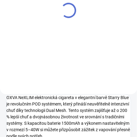
3Pack
345 Kč
345 Kč
285 Kč bez DPH
285 Kč bez DPH
Do košíku
Do košíku
OXVA NeXLIM CL cartridge 0,6 Ω
je náhradní pod určený pro
OXVA NeXLIM CL cartridge 0,8 Ω
elektronické cigarety řady OXVA
je náhradní pod určený pro
NeXLIM. Cartridge nabízí objem 2
elektronické cigarety řady OXVA
ml, vestavěnou žhavicí hlavu a
NeXLIM. Cartridge nabízí objem 2
moderní mesh...
ml, vestavěnou žhavicí hlavu a
moderní mesh...
OXVA NeXLIM elektronická cigareta v elegantní barvě Starry Blue
je revolučním POD systémem, který přináší neuvěřitelně intenzivní
chuť díky technologii Dual Mesh. Tento systém zajišťuje až o 200
% lepší chuť a dvojnásobnou životnost ve srovnání s tradičními
systémy. S kapacitou baterie 1500mAh a výkonem nastavitelným
v rozmezí 5–40W si můžete přizpůsobit zážitek z vapování přesně
podle svých potřeb.