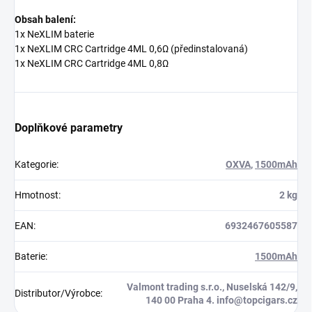
Obsah balení:
1x NeXLIM baterie
1x NeXLIM CRC Cartridge 4ML 0,6Ω (předinstalovaná)
1x NeXLIM CRC Cartridge 4ML 0,8Ω
Doplňkové parametry
Kategorie
:
OXVA
,
1500mAh
Hmotnost
:
2 kg
EAN
:
6932467605587
Baterie
:
1500mAh
Valmont trading s.r.o., Nuselská 142/9,
Distributor/Výrobce
:
140 00 Praha 4. info@topcigars.cz