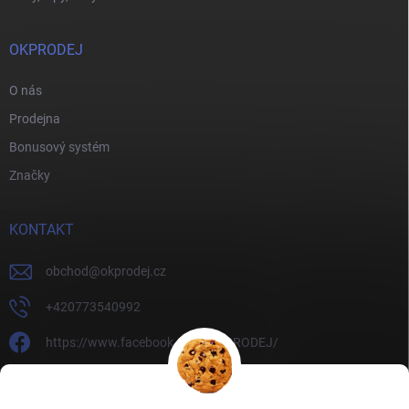
OKPRODEJ
O nás
Prodejna
Bonusový systém
Značky
KONTAKT
obchod
@
okprodej.cz
+420773540992
https://www.facebook.com/OKPRODEJ/
okprodej