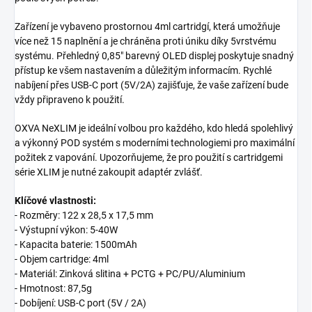
Zařízení je vybaveno prostornou 4ml cartridgí, která umožňuje
více než 15 naplnění a je chráněna proti úniku díky 5vrstvému
systému. Přehledný 0,85" barevný OLED displej poskytuje snadný
přístup ke všem nastavením a důležitým informacím. Rychlé
nabíjení přes USB-C port (5V/2A) zajišťuje, že vaše zařízení bude
vždy připraveno k použití.
OXVA NeXLIM je ideální volbou pro každého, kdo hledá spolehlivý
a výkonný POD systém s moderními technologiemi pro maximální
požitek z vapování. Upozorňujeme, že pro použití s cartridgemi
série XLIM je nutné zakoupit adaptér zvlášť.
Klíčové vlastnosti:
- Rozměry: 122 x 28,5 x 17,5 mm
- Výstupní výkon: 5-40W
- Kapacita baterie: 1500mAh
- Objem cartridge: 4ml
- Materiál: Zinková slitina + PCTG + PC/PU/Aluminium
- Hmotnost: 87,5g
- Dobíjení: USB-C port (5V / 2A)