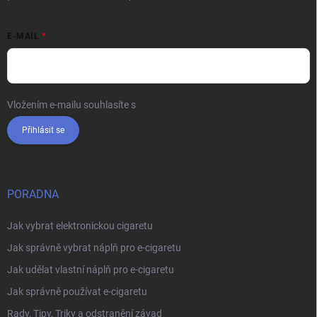
E-MAIL
Vložením e-mailu souhlasíte s
podmínkami ochrany osobních údajů
Přihlásit se
PORADNA
Jak vybrat elektronickou cigaretu
Jak správně vybrat náplň pro e-cigaretu
Jak udělat vlastní náplň pro e-cigaretu
Jak správně používat e-cigaretu
Rady, Tipy, Triky a odstranění závad