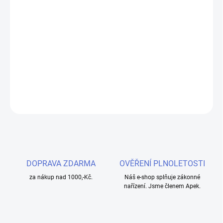
cena:
MOŽNOSTI
DORUČENÍ
Objevte OXVA NeXLIM elektronickou cigaretu v barvě Starry Blue s
pokročilou technologií Dual Mesh pro intenzivní chuť a dlouhou
životnost. Kapacita 1500mAh, výkon 5-40W a 4ml cartridge.
DETAILNÍ INFORMACE
ZEPTAT SE
HLÍDAT
DOPRAVA ZDARMA
OVĚŘENÍ PLNOLETOSTI
za nákup nad 1000,-Kč.
Náš e-shop splňuje zákonné
nařízení. Jsme členem Apek.