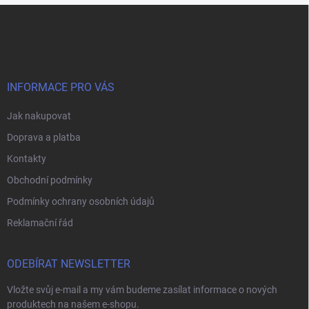
Z
á
p
a
t
í
INFORMACE PRO VÁS
Jak nakupovat
Doprava a platba
Kontakty
Obchodní podmínky
Podmínky ochrany osobních údajů
Reklamační řád
ODEBÍRAT NEWSLETTER
Vložte svůj e-mail a my vám budeme zasílat informace o nových
produktech na našem e-shopu.