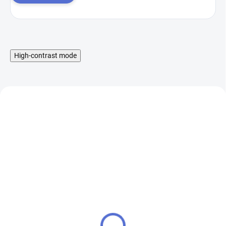
High-contrast mode
Liquid Aramax Nic Salt -
Booster IMPERIA Fifty
Raspberry Straw 10ml,
PG50-VG50 5x10ml-
10mg
20mg
199 Kč
649 Kč
SKLADEM
SKLADEM