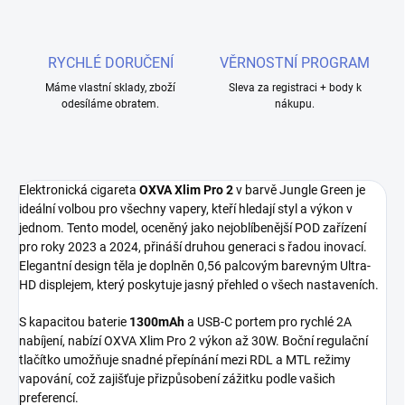
RYCHLÉ DORUČENÍ
VĚRNOSTNÍ PROGRAM
Máme vlastní sklady, zboží
Sleva za registraci + body k
odesíláme obratem.
nákupu.
Elektronická cigareta
OXVA Xlim Pro 2
v barvě Jungle Green je
ideální volbou pro všechny vapery, kteří hledají styl a výkon v
jednom. Tento model, oceněný jako nejoblíbenější POD zařízení
pro roky 2023 a 2024, přináší druhou generaci s řadou inovací.
Elegantní design těla je doplněn 0,56 palcovým barevným Ultra-
HD displejem, který poskytuje jasný přehled o všech nastaveních.
S kapacitou baterie
1300mAh
a USB-C portem pro rychlé 2A
nabíjení, nabízí OXVA Xlim Pro 2 výkon až 30W. Boční regulační
tlačítko umožňuje snadné přepínání mezi RDL a MTL režimy
vapování, což zajišťuje přizpůsobení zážitku podle vašich
preferencí.