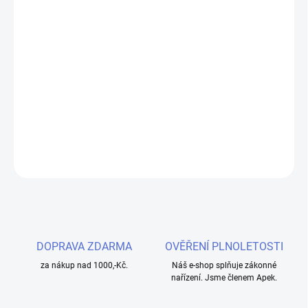
cena:
MOŽNOSTI
DORUČENÍ
Objevte revoluční elektronickou cigaretu OXVA Xlim Pro 2 v
elegantní barvě Jungle Green s kapacitou baterie 1300mAh, která
nabízí špičkový výkon a moderní design pro dokonalý zážitek z
vapování.
DETAILNÍ INFORMACE
ZEPTAT SE
HLÍDAT
DOPRAVA ZDARMA
OVĚŘENÍ PLNOLETOSTI
za nákup nad 1000,-Kč.
Náš e-shop splňuje zákonné
nařízení. Jsme členem Apek.