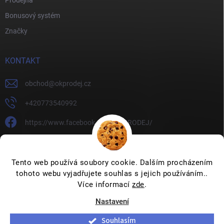
Bonusový systém
Značky
KONTAKT
obchod
@
okprodej.cz
+420773540992
https://www.facebook.com/OKPRODEJ/
okprodej
okprodej
Tento web používá soubory cookie. Dalším procházením
tohoto webu vyjadřujete souhlas s jejich používáním..
Více informací
zde
.
Nastavení
Copyright 2026
OKPRODEJ.CZ
. Všechna práva vyhrazena.
Upravit
nastavení cookies
Souhlasím