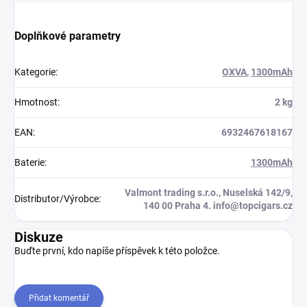
Doplňkové parametry
Kategorie
:
OXVA
,
1300mAh
Hmotnost
:
2 kg
EAN
:
6932467618167
Baterie
:
1300mAh
Valmont trading s.r.o., Nuselská 142/9,
Distributor/Výrobce
:
140 00 Praha 4. info@topcigars.cz
Diskuze
Buďte první, kdo napíše příspěvek k této položce.
Přidat komentář