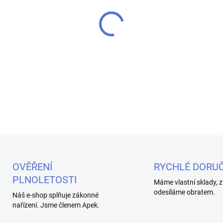
MOŽNOSTI DORUČENÍ
OXVA Xlim V3 Top Fill cartri
plněním pro vaše vapo zaříze
Xlim Pro, Xlim SQ a Xlim Se.
DETAILNÍ INFORMACE
OVĚŘENÍ
RYCHLÉ DORUČ
PLNOLETOSTI
Máme vlastní sklady, z
odesíláme obratem.
Náš e-shop splňuje zákonné
nařízení. Jsme členem Apek.