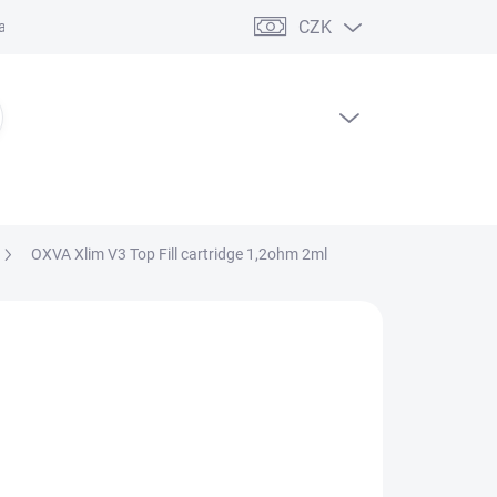
CZK
ční řád
PRÁZDNÝ KOŠÍK
NÁKUPNÍ
KOŠÍK
OXVA Xlim V3 Top Fill cartridge 1,2ohm 2ml
NÉ