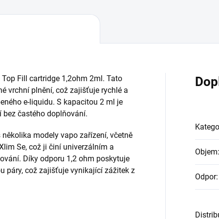
Top Fill cartridge 1,2ohm 2ml. Tato
Dop
 vrchní plnění, což zajišťuje rychlé a
ného e-liquidu. S kapacitou 2 ml je
í bez častého doplňování.
Katego
s několika modely vapo zařízení, včetně
lim Se, což ji činí univerzálním a
Objem
pování. Díky odporu 1,2 ohm poskytuje
páry, což zajišťuje vynikající zážitek z
Odpor
:
Distri