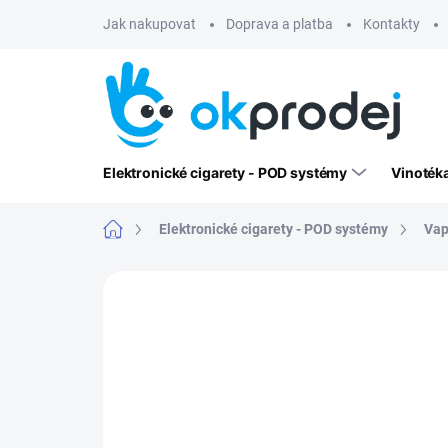
Přejít
Jak nakupovat
Doprava a platba
Kontakty
na
obsah
Elektronické cigarety - POD systémy
Vinoték
Domů
Elektronické cigarety - POD systémy
Vap
Neohodnoceno
Podrobnosti hodn