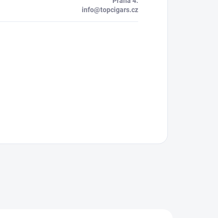
Praha 4.
info@topcigars.cz