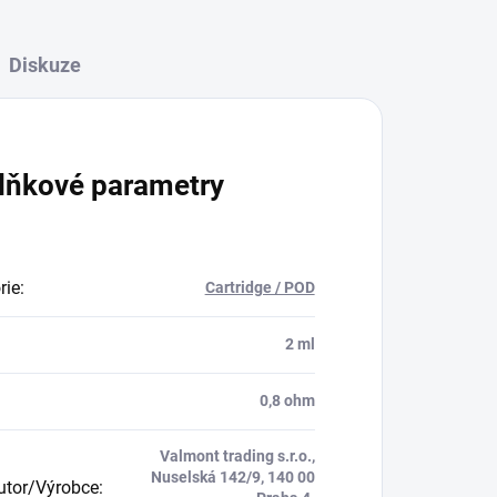
Diskuze
lňkové parametry
rie
:
Cartridge / POD
:
2 ml
0,8 ohm
Valmont trading s.r.o.,
Nuselská 142/9, 140 00
butor/Výrobce
: