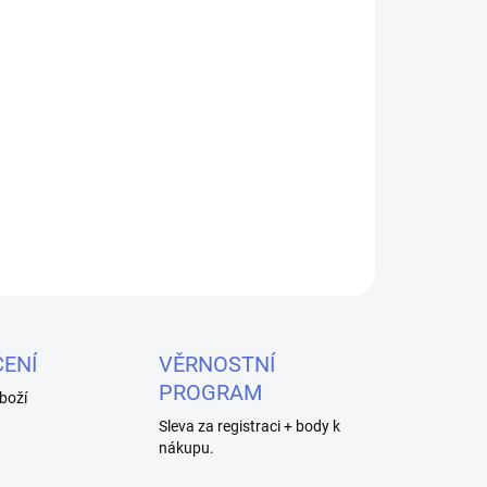
dge 1,2ohm 2ml - Náhradní cartridge s vrchním
ní, kompatibilní s modely Oxva Xlim, Xlim V2,
ZEPTAT SE
HLÍDAT
ENÍ
VĚRNOSTNÍ
PROGRAM
boží
Sleva za registraci + body k
nákupu.