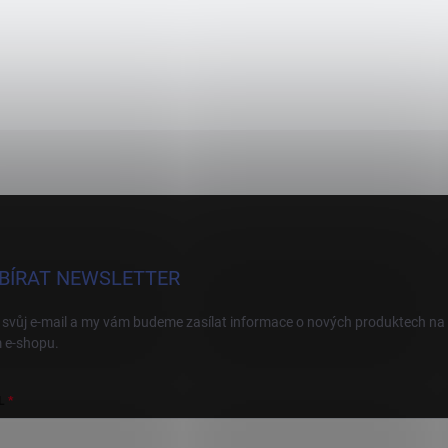
BÍRAT NEWSLETTER
 svůj e-mail a my vám budeme zasílat informace o nových produktech na
 e-shopu.
L