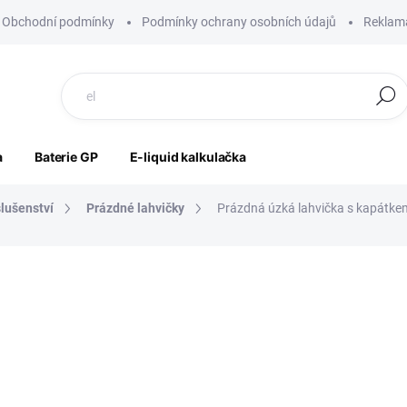
Obchodní podmínky
Podmínky ochrany osobních údajů
Reklama
Hledat
a
Baterie GP
E-liquid kalkulačka
slušenství
Prázdné lahvičky
Prázdná úzká lahvička s kapátke
ocení
ZNAČKA:
VÝROBCE NEUVEDEN
19 Kč
16 Kč bez DPH
Měrná
SKLADEM
cena: