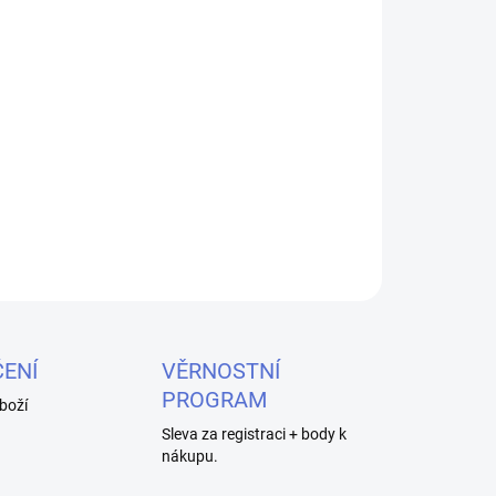
026
MOŽNOSTI DORUČENÍ
Přidat do košíku
ky pro vaše namíchané e-liquidy.
ZEPTAT SE
HLÍDAT
ENÍ
VĚRNOSTNÍ
PROGRAM
boží
Sleva za registraci + body k
nákupu.