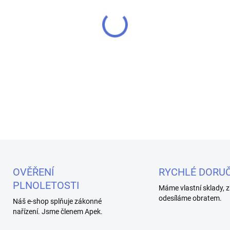
MŮŽEME DORUČIT DO:
10.8.2
−
+
Nový typ úzké prázdné lahvič
DETAILNÍ INFORMACE
OVĚŘENÍ
RYCHLÉ DORUČ
PLNOLETOSTI
Máme vlastní sklady, z
odesíláme obratem.
Náš e-shop splňuje zákonné
nařízení. Jsme členem Apek.