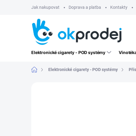
Přejít
Jak nakupovat
Doprava a platba
Kontakty
na
obsah
Elektronické cigarety - POD systémy
Vinoték
Domů
Elektronické cigarety - POD systémy
Pří
Neohodnoceno
Podrobnosti hodn