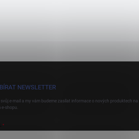
BÍRAT NEWSLETTER
 svůj e-mail a my vám budeme zasílat informace o nových produktech na
 e-shopu.
L