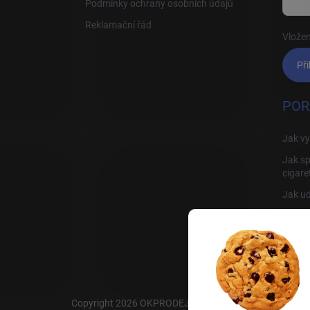
Podmínky ochrany osobních údajů
Reklamační řád
Vložen
Při
POR
Jak vy
Jak sp
cigare
Jak ud
Jak sp
Rady, 
Copyright 2026
OKPRODEJ.CZ
. Všechna práva vyhraz