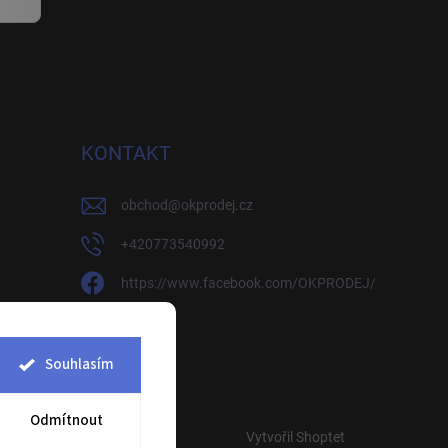
KONTAKT
obchod
@
okprodej.cz
+420773540992
https://www.facebook.com/OKPRODEJ/
okprodej
okprodej
Souhlasím
Odmítnout
Vytvořil Shoptet