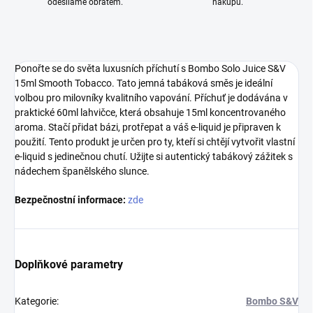
odesíláme obratem.
nákupu.
Ponořte se do světa luxusních příchutí s Bombo Solo Juice S&V
15ml Smooth Tobacco. Tato jemná tabáková směs je ideální
volbou pro milovníky kvalitního vapování. Příchuť je dodávána v
praktické 60ml lahvičce, která obsahuje 15ml koncentrovaného
aroma. Stačí přidat bázi, protřepat a váš e-liquid je připraven k
použití. Tento produkt je určen pro ty, kteří si chtějí vytvořit vlastní
e-liquid s jedinečnou chutí. Užijte si autentický tabákový zážitek s
nádechem španělského slunce.
Bezpečnostní informace:
zde
Doplňkové parametry
Kategorie
:
Bombo S&V