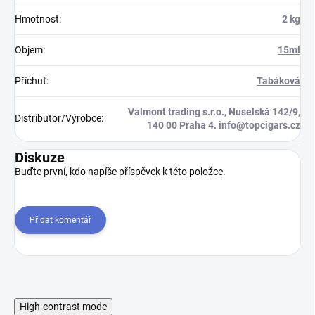
Hmotnost
:
2 kg
Objem
:
15ml
Příchuť
:
Tabáková
Valmont trading s.r.o., Nuselská 142/9,
Distributor/Výrobce
:
140 00 Praha 4. info@topcigars.cz
Diskuze
Buďte první, kdo napíše příspěvek k této položce.
Přidat komentář
High-contrast mode