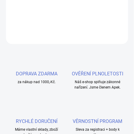
Objevte jemnou tabákovou směs Bombo Solo Juice S&V 15ml
Smooth Tobacco, která přináší autentický zážitek z vapování
přímo ze slunného Španělska.
DETAILNÍ INFORMACE
ZEPTAT SE
HLÍDAT
DOPRAVA ZDARMA
OVĚŘENÍ PLNOLETOSTI
za nákup nad 1000,-Kč.
Náš e-shop splňuje zákonné
nařízení. Jsme členem Apek.
RYCHLÉ DORUČENÍ
VĚRNOSTNÍ PROGRAM
Máme vlastní sklady, zboží
Sleva za registraci + body k