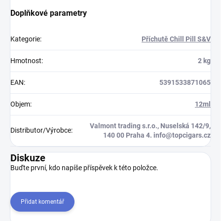
Doplňkové parametry
Kategorie
:
Příchutě Chill Pill S&V
Hmotnost
:
2 kg
EAN
:
5391533871065
Objem
:
12ml
Valmont trading s.r.o., Nuselská 142/9,
Distributor/Výrobce
:
140 00 Praha 4. info@topcigars.cz
Diskuze
Buďte první, kdo napíše příspěvek k této položce.
Přidat komentář