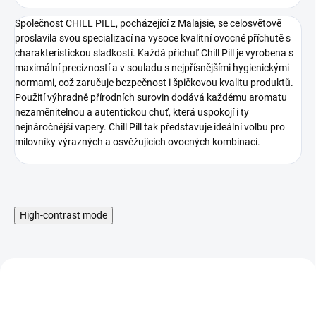
Společnost CHILL PILL, pocházející z Malajsie, se celosvětově
proslavila svou specializací na vysoce kvalitní ovocné příchutě s
charakteristickou sladkostí. Každá příchuť Chill Pill je vyrobena s
maximální precizností a v souladu s nejpřísnějšími hygienickými
normami, což zaručuje bezpečnost i špičkovou kvalitu produktů.
Použití výhradně přírodních surovin dodává každému aromatu
nezaměnitelnou a autentickou chuť, která uspokojí i ty
nejnáročnější vapery. Chill Pill tak představuje ideální volbu pro
milovníky výrazných a osvěžujících ovocných kombinací.
High-contrast mode