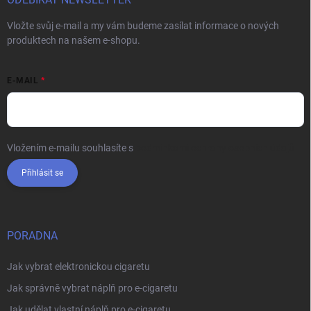
Vložte svůj e-mail a my vám budeme zasílat informace o nových
produktech na našem e-shopu.
E-MAIL
Vložením e-mailu souhlasíte s
podmínkami ochrany osobních údajů
Přihlásit se
PORADNA
Jak vybrat elektronickou cigaretu
Jak správně vybrat náplň pro e-cigaretu
Jak udělat vlastní náplň pro e-cigaretu