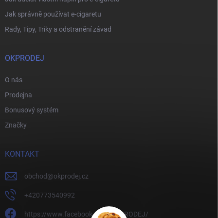
Jak správně používat e-cigaretu
Rady, Tipy, Triky a odstranění závad
OKPRODEJ
O nás
Prodejna
Bonusový systém
Značky
KONTAKT
obchod
@
okprodej.cz
+420773540992
https://www.facebook.com/OKPRODEJ/