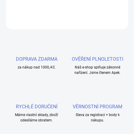
DETAILNÍ INFORMACE
ZEPTAT SE
HLÍDAT
DOPRAVA ZDARMA
OVĚŘENÍ PLNOLETOSTI
za nákup nad 1000,-Kč.
Náš e-shop splňuje zákonné
nařízení. Jsme členem Apek.
RYCHLÉ DORUČENÍ
VĚRNOSTNÍ PROGRAM
Máme vlastní sklady, zboží
Sleva za registraci + body k
odesíláme obratem.
nákupu.