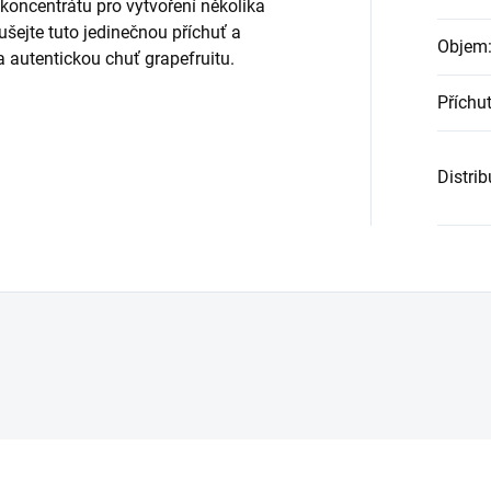
koncentrátu pro vytvoření několika
šejte tuto jedinečnou příchuť a
Objem
a autentickou chuť grapefruitu.
Příchu
Distri