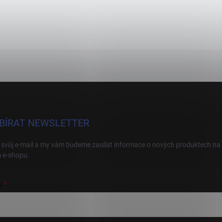
BÍRAT NEWSLETTER
 svůj e-mail a my vám budeme zasílat informace o nových produktech na
 e-shopu.
L