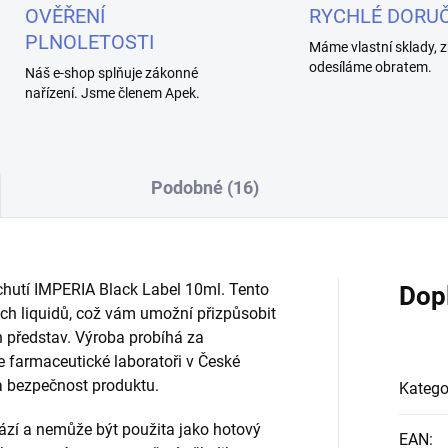
OVĚŘENÍ
RYCHLÉ DORUČ
PLNOLETOSTI
Máme vlastní sklady, z
odesíláme obratem.
Náš e-shop splňuje zákonné
nařízení. Jsme členem Apek.
Podobné (16)
íchutí IMPERIA Black Label 10ml. Tento
Dop
ních liquidů, což vám umožní přizpůsobit
h představ. Výroba probíhá za
e farmaceutické laboratoři v České
 a bezpečnost produktu.
Katego
ází a nemůže být použita jako hotový
EAN
: