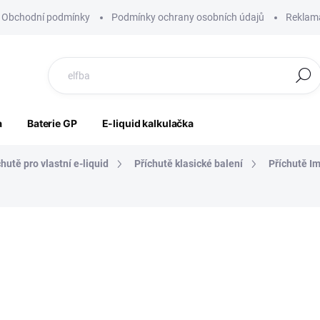
Obchodní podmínky
Podmínky ochrany osobních údajů
Reklama
Hledat
a
Baterie GP
E-liquid kalkulačka
chutě pro vlastní e-liquid
Příchutě klasické balení
Příchutě I
ocení
ZNAČKA:
IMPERIA
199 Kč
164 Kč bez DPH
Měrná
SKLADEM