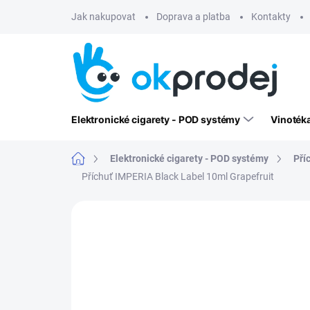
Přejít
Jak nakupovat
Doprava a platba
Kontakty
na
obsah
Elektronické cigarety - POD systémy
Vinoték
Domů
Elektronické cigarety - POD systémy
Pří
Příchuť IMPERIA Black Label 10ml Grapefruit
Neohodnoceno
Podrobnosti hodn