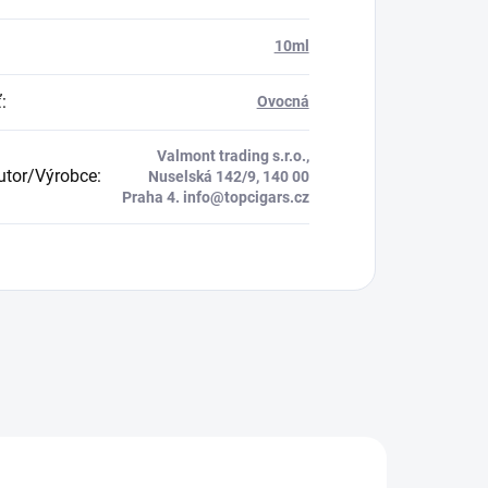
:
10ml
ť
:
Ovocná
Valmont trading s.r.o.,
butor/Výrobce
:
Nuselská 142/9, 140 00
Praha 4. info@topcigars.cz