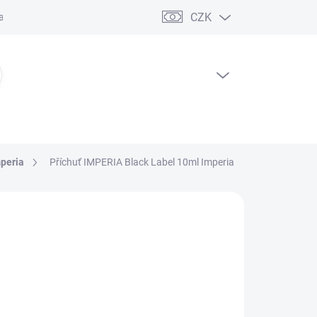
CZK
ční řád
PRÁZDNÝ KOŠÍK
NÁKUPNÍ
KOŠÍK
mperia
Příchuť IMPERIA Black Label 10ml Imperia