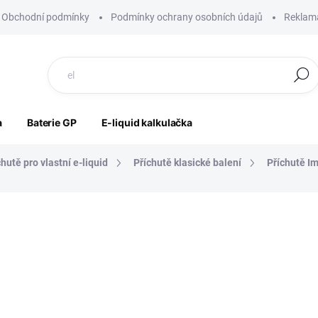
Obchodní podmínky
Podmínky ochrany osobních údajů
Reklama
Hledat
a
Baterie GP
E-liquid kalkulačka
chutě pro vlastní e-liquid
Příchutě klasické balení
Příchutě I
ní
ZNAČKA:
IMPERIA
199 Kč
165 Kč
136 Kč bez DPH
Měrná
SKLADEM
cena: