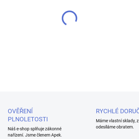
MŮŽEME DORUČIT DO:
7.8.20
−
+
Příchuť IMPERIA Black Label
vlastních liquidů. Vyrobeno 
standardů.
DETAILNÍ INFORMACE
OVĚŘENÍ
RYCHLÉ DORUČ
PLNOLETOSTI
Máme vlastní sklady, z
odesíláme obratem.
Náš e-shop splňuje zákonné
nařízení. Jsme členem Apek.