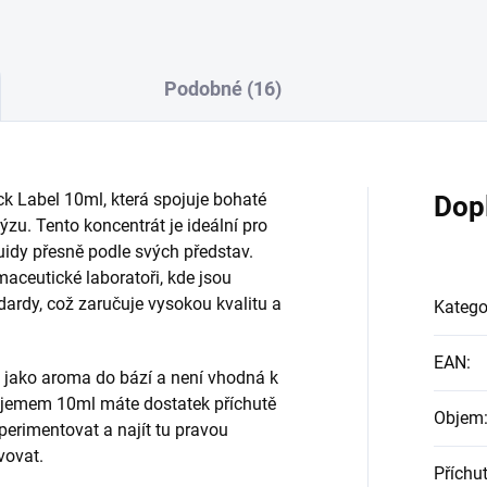
Podobné (16)
k Label 10ml, která spojuje bohaté
Dop
u. Tento koncentrát je ideální pro
liquidy přesně podle svých představ.
aceutické laboratoři, kde jsou
dardy, což zaručuje vysokou kvalitu a
Katego
EAN
:
 jako aroma do bází a není vhodná k
objemem 10ml máte dostatek příchutě
Objem
erimentovat a najít tu pravou
vovat.
Příchu