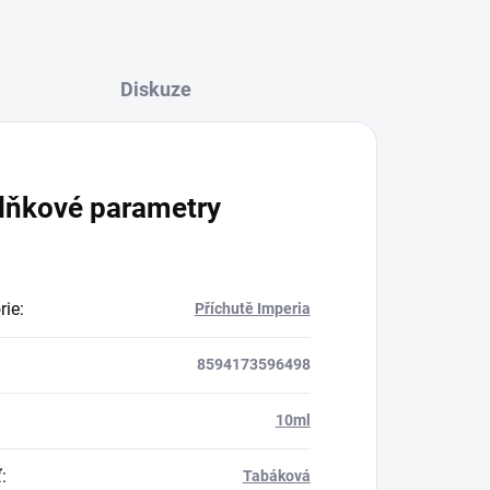
Diskuze
lňkové parametry
rie
:
Příchutě Imperia
8594173596498
:
10ml
ť
:
Tabáková