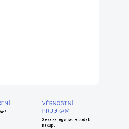
26
MOŽNOSTI DORUČENÍ
Přidat do košíku
 10ml - dokonalý mix tabáku a anýzu pro tvorbu
v České republice za nejpřísnějších hygienických
ZEPTAT SE
HLÍDAT
ENÍ
VĚRNOSTNÍ
PROGRAM
boží
Sleva za registraci + body k
nákupu.