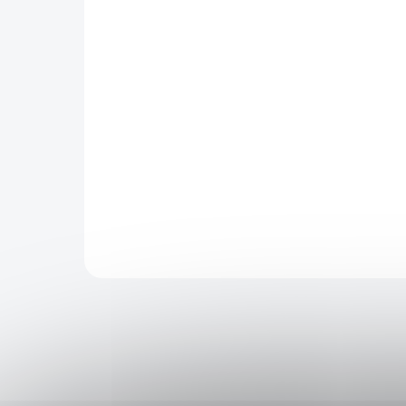
199 Kč
SKLADEM
164 Kč bez DPH
Cena po přihlášení
189 Kč
Příchuť IMPERIA Black Label 10ml Sultán -
Orientální tabák s karamelovou a oříškovou
dochutí pro tvorbu vlastních liquidů.
Do košíku