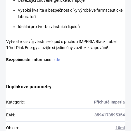
Osvěžující chuť energetického nápoje
Vysoká kvalita a bezpečnost díky výrobě ve farmaceutické
laboratoři
Ideální pro tvorbu vlastních liquidů
Vytvořte si svůj vlastní e-liquid s příchutí IMPERIA Black Label
10ml Pink Energy a užijte si jedinečný zážitek z vapování!
Bezpečnostní informace:
zde
Doplňkové parametry
Kategorie
:
Příchutě Imperia
EAN
:
8594173595354
Objem
:
10ml