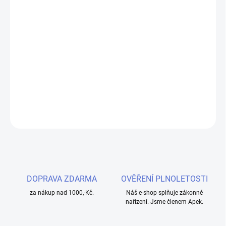
−
+
Přidat do košíku
Příchuť IMPERIA Black Label 10ml Pink Energy je ideální volbou
pro tvorbu vlastních liquidů s osvěžující chutí energetického
nápoje.
DETAILNÍ INFORMACE
ZEPTAT SE
HLÍDAT
DOPRAVA ZDARMA
OVĚŘENÍ PLNOLETOSTI
za nákup nad 1000,-Kč.
Náš e-shop splňuje zákonné
nařízení. Jsme členem Apek.