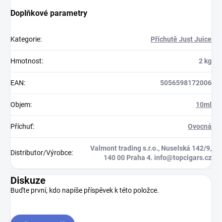
Doplňkové parametry
Kategorie
:
Příchutě Just Juice
Hmotnost
:
2 kg
EAN
:
5056598172006
Objem
:
10ml
Příchuť
:
Ovocná
Valmont trading s.r.o., Nuselská 142/9,
Distributor/Výrobce
:
140 00 Praha 4. info@topcigars.cz
Diskuze
Buďte první, kdo napíše příspěvek k této položce.