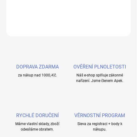
pro všechny milovníky svěžích e-liquidů.
DETAILNÍ INFORMACE
ZEPTAT SE
HLÍDAT
DOPRAVA ZDARMA
OVĚŘENÍ PLNOLETOSTI
za nákup nad 1000,-Kč.
Náš e-shop splňuje zákonné
nařízení. Jsme členem Apek.
RYCHLÉ DORUČENÍ
VĚRNOSTNÍ PROGRAM
Máme vlastní sklady, zboží
Sleva za registraci + body k
odesíláme obratem.
nákupu.