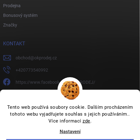
Prodejna
Bonusový systém
Značky
KONTAKT
obchod
@
okprodej.cz
+420773540992
https://www.facebook.com/OKPRODEJ/
okprodej
okprodej
Tento web používá soubory cookie. Dalším procházením
tohoto webu vyjadřujete souhlas s jejich používáním..
Více informací
zde
.
Nastavení
Copyright 2026
OKPRODEJ.CZ
. Všechna práva vyhrazena.
Upravit