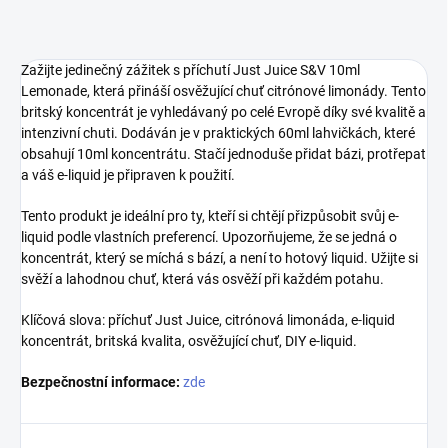
Zažijte jedinečný zážitek s příchutí Just Juice S&V 10ml
Lemonade, která přináší osvěžující chuť citrónové limonády. Tento
britský koncentrát je vyhledávaný po celé Evropě díky své kvalitě a
intenzivní chuti. Dodáván je v praktických 60ml lahvičkách, které
obsahují 10ml koncentrátu. Stačí jednoduše přidat bázi, protřepat
a váš e-liquid je připraven k použití.
Tento produkt je ideální pro ty, kteří si chtějí přizpůsobit svůj e-
liquid podle vlastních preferencí. Upozorňujeme, že se jedná o
koncentrát, který se míchá s bází, a není to hotový liquid. Užijte si
svěží a lahodnou chuť, která vás osvěží při každém potahu.
Klíčová slova: příchuť Just Juice, citrónová limonáda, e-liquid
koncentrát, britská kvalita, osvěžující chuť, DIY e-liquid.
Bezpečnostní informace:
zde