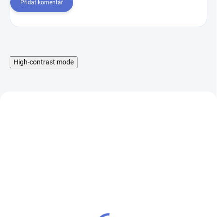
Přidat komentář
High-contrast mode
Liquid Aramax Nic Salt -
Booster IMPERIA Fifty
Raspberry Straw 10ml,
PG50-VG50 5x10ml-
10mg
20mg