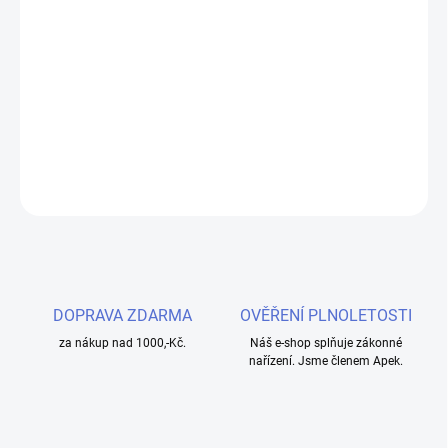
−
+
Přidat do košíku
Silikonové pouzdro pro eVic-VT.
DETAILNÍ INFORMACE
ZEPTAT SE
HLÍDAT
DOPRAVA ZDARMA
OVĚŘENÍ PLNOLETOSTI
za nákup nad 1000,-Kč.
Náš e-shop splňuje zákonné
nařízení. Jsme členem Apek.