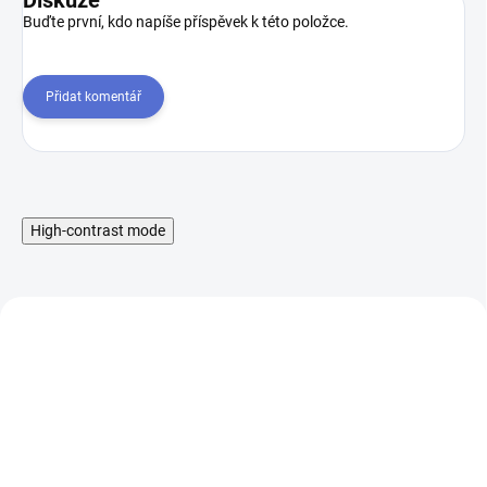
Diskuze
Buďte první, kdo napíše příspěvek k této položce.
Přidat komentář
High-contrast mode
Silikonové pouzdro pro
Silikonové pouzdro pro
Joyetech eVic-VT, Černá,
Joyetech eVic-VT,
1 ks
Modrá, 1 ks
99 Kč
99 Kč
SKLADEM
SKLADEM
82 Kč bez DPH
82 Kč bez DPH