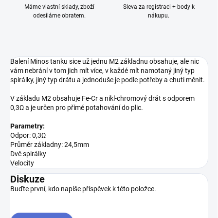
Máme vlastní sklady, zboží
Sleva za registraci + body k
odesíláme obratem.
nákupu.
Balení Minos tanku sice už jednu M2 základnu obsahuje, ale nic
vám nebrání v tom jich mít více, v každé mít namotaný jiný typ
spirálky, jiný typ drátu a jednoduše je podle potřeby a chuti měnit.
V základu M2 obsahuje Fe-Cr a nikl-chromový drát s odporem
0,3Ω a je určen pro přímé potahování do plic.
Parametry:
Odpor: 0,3Ω
Průměr základny: 24,5mm
Dvě spirálky
Velocity
Diskuze
Buďte první, kdo napíše příspěvek k této položce.