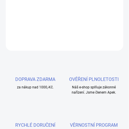
−
+
Přidat do košíku
Speciální RBA základna pro SMOK Minos tank.
DETAILNÍ INFORMACE
ZEPTAT SE
HLÍDAT
DOPRAVA ZDARMA
OVĚŘENÍ PLNOLETOSTI
za nákup nad 1000,-Kč.
Náš e-shop splňuje zákonné
nařízení. Jsme členem Apek.
RYCHLÉ DORUČENÍ
VĚRNOSTNÍ PROGRAM