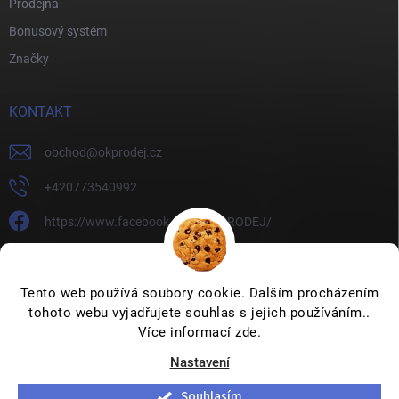
Prodejna
Bonusový systém
Značky
KONTAKT
obchod
@
okprodej.cz
+420773540992
https://www.facebook.com/OKPRODEJ/
okprodej
okprodej
Tento web používá soubory cookie. Dalším procházením
tohoto webu vyjadřujete souhlas s jejich používáním..
Více informací
zde
.
Nastavení
Copyright 2026
OKPRODEJ.CZ
. Všechna práva vyhrazena.
Upravit
nastavení cookies
Souhlasím