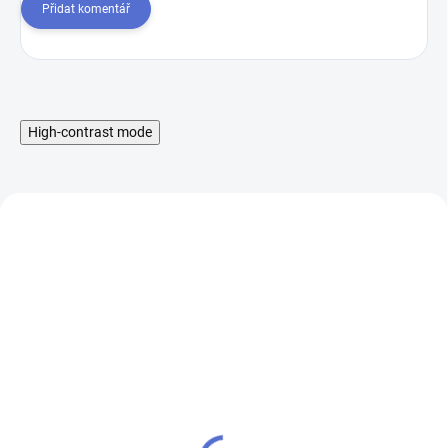
Přidat komentář
High-contrast mode
Žhavící hlavy SMOK TF
RBA hlava pro SMOK X-
R3+T4 set
Baby